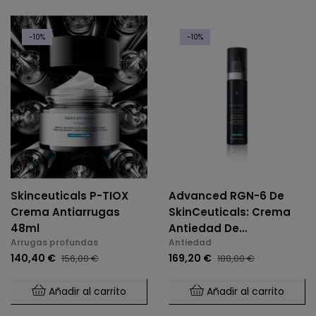
-10%
-10%
Skinceuticals P-TIOX
Advanced RGN-6 De
Crema Antiarrugas
SkinCeuticals: Crema
48ml
Antiedad De
Arrugas profundas
Antiedad
Regeneración Global
140,40 €
169,20 €
156,00 €
188,00 €
Añadir al carrito
Añadir al carrito