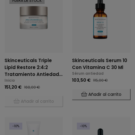
FUERA DE STOCK
Skinceuticals Triple
Skinceuticals Serum 10
Lipid Restore 2:4:2
Con Vitamina C 30 Ml
Sérum antiedad
Tratamiento Antiedad
103,50 €
115,00 €
Inicio
50 Ml
151,20 €
168,00 €
Añadir al carrito
Añadir al carrito
-10%
-10%