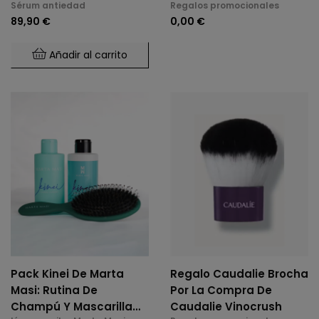
Sérum antiedad
Regalos promocionales
Piedra Guasha
89,90 €
0,00 €
Añadir al carrito
Pack Kinei De Marta
Regalo Caudalie Brocha
Masi: Rutina De
Por La Compra De
Champú Y Mascarilla
Caudalie Vinocrush