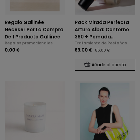
Regalo Gallinée
Pack Mirada Perfecta
Neceser Por La Compra
Arturo Alba: Contorno
De 1 Producto Gallinée
360 + Pomada
Regalos promocionales
Tratamiento de Pestañas
Pestañas Y Cejas
0,00 €
69,00 €
86,00 €
(¡Precio Especial!)
Añadir al carrito