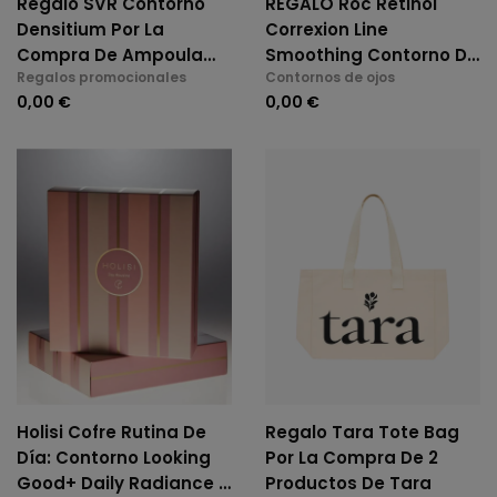
Regalo SVR Contorno
REGALO Roc Retinol
Densitium Por La
Correxion Line
Compra De Ampoula
Smoothing Contorno De
Regalos promocionales
Contornos de ojos
ABC, Biotic Y Densitium
Ojos 15 Ml Al Comprar
0,00 €
0,00 €
Deep Wrinkle SPF 30 O
De Deep Wrinkle Night
Holisi Cofre Rutina De
Regalo Tara Tote Bag
Día: Contorno Looking
Por La Compra De 2
Good+ Daily Radiance +
Productos De Tara