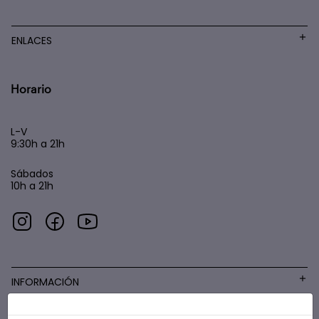
ENLACES
Horario
L-V
9:30h a 21h
Sábados
10h a 21h
INFORMACIÓN