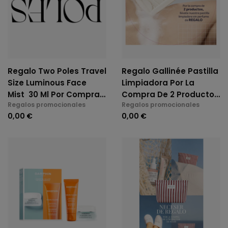
Regalo Two Poles Travel
Regalo Gallinée Pastilla
Size Luminous Face
Limpiadora Por La
Mist 30 Ml Por Compras
Compra De 2 Productos
Regalos promocionales
Regalos promocionales
Mayores A 45€ En Two
Gallinée
0,00 €
0,00 €
Poles