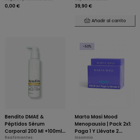
0,00 €
39,90 €
Cápsulas + Regalo
Pastillero
Añadir al carrito
-50%
Bendito DMAE &
Marta Masi Mood
Péptidos Sérum
Menopausia | Pack 2x1:
Corporal 200 Ml +100ml
Paga 1 Y Llévate 2
Reafirmantes
Insomnio
GRATIS
Unidades