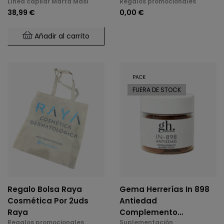
Línea capilar Marta Masi
Regalos promocionales
Japonesa Y Cepillo De
38,99 €
0,00 €
Regalo
Añadir al carrito
PACK
FUERA DE STOCK
Regalo Bolsa Raya
Gema Herrerías In 898
Cosmética Por 2uds
Antiedad
Raya
Complemento
Regalos promocionales
Suplementación
Alimenticio 60