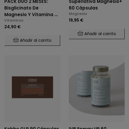
PACK DÚO 2 MESES:
Superlativa Magnesio+
Bisglicinato De
60 Cápsulas
Magnesio
Magnesio Y Vitamina B6
19,95 €
Vitaminas
(2 X 60 Cáps.)
24,90 €
Añadir al carrito
Añadir al carrito
Kobho GLP 90 Cápsulas
IVB Energy UP 60