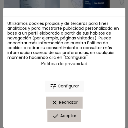
Utilizamos cookies propias y de terceros para fines
analíticos y para mostrarte publicidad personalizada en
base a un perfil elaborado a partir de tus hábitos de
IVB FemmeBalance 180
Renare Colágeno 300g
navegación (por ejemplo, páginas visitadas). Puede
Colágeno
Cápsulas
encontrar más información en nuestra
Política de
70,00 €
cookies
o retirar su consentimiento o consultar más
Vitaminas
información acerca de sus preferencias, en cualquier
79,90 €
momento haciendo clic en "Configurar"
Añadir al carrito
Política de privacidad
Añadir al carrito
tune
Configurar
clear
Rechazar
done
Aceptar