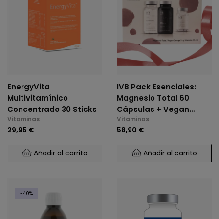
EnergyVita
IVB Pack Esenciales:
Multivitamínico
Magnesio Total 60
Concentrado 30 Sticks
Cápsulas + Vegan
Vitaminas
Vitaminas
Omega 3+ 60 Cápsulas
29,95 €
58,90 €
+ Vitamina D3+K2 60
Cápsulas
Añadir al carrito
Añadir al carrito
-40%