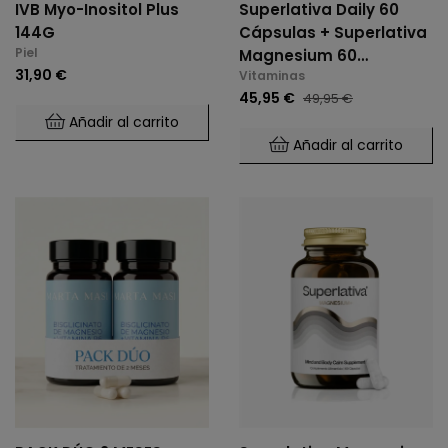
IVB Myo-Inositol Plus
Superlativa Daily 60
144G
Cápsulas + Superlativa
Piel
Magnesium 60
31,90 €
Vitaminas
Cápsulas
45,95 €
49,95 €
Añadir al carrito
Añadir al carrito