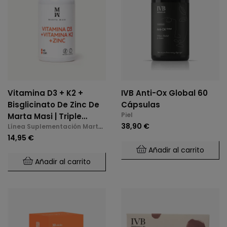
Vitamina D3 + K2 +
IVB Anti-Ox Global 60
Bisglicinato De Zinc De
Cápsulas
Piel
Marta Masi | Triple
38,90 €
Línea Suplementación Marta
Acción: Huesos,
Masi
14,95 €
Inmunidad Y Bienestar
Añadir al carrito
Mental (60 Cápsulas)
Añadir al carrito