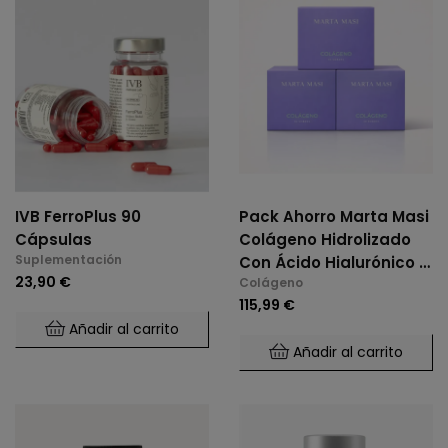
IVB FerroPlus 90
Pack Ahorro Marta Masi
Cápsulas
Colágeno Hidrolizado
Suplementación
Con Ácido Hialurónico Y
23,90 €
Colágeno
Vitamina C 3X30 Sobres
115,99 €
Añadir al carrito
Añadir al carrito