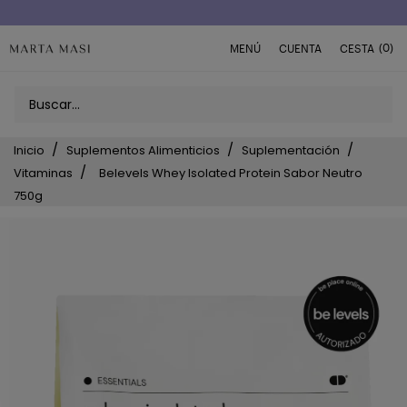
Envío a domicilio península 5€ (o GRATIS > 49€)
(0)
MENÚ
CUENTA
CESTA
Inicio
Suplementos Alimenticios
Suplementación
Vitaminas
Belevels Whey Isolated Protein Sabor Neutro
750g