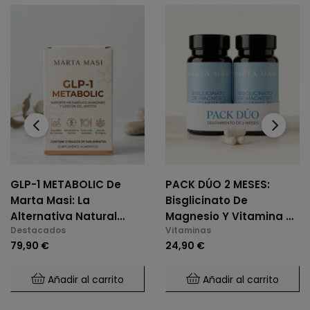
‹
›
GLP-1 METABOLIC De
PACK DÚO 2 MESES:
Marta Masi: La
Bisglicinato De
Alternativa Natural
Magnesio Y Vitamina B6
Destacados
Vitaminas
Para El Control De
(2 X 60 Cáps.)
79,90 €
24,90 €
Glucosa Y Saciedad.
Añadir al carrito
Añadir al carrito