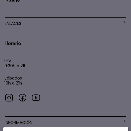
LEGALES
ENLACES
Horario
L-V
9:30h a 21h
Sábados
10h a 21h
INFORMACIÓN