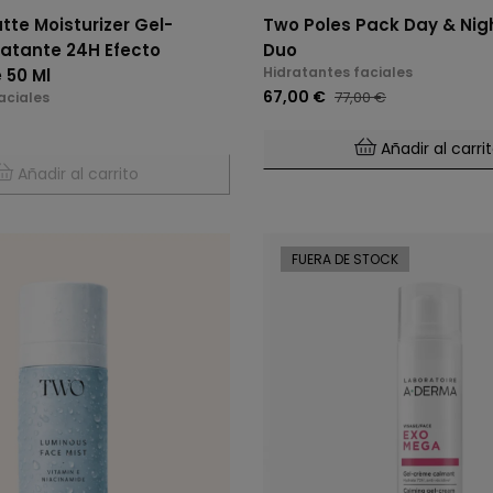
tte Moisturizer Gel-
Two Poles Pack Day & Nig
atante 24H Efecto
Duo
Hidratantes faciales
 50 Ml
67,00 €
77,00 €
aciales
Añadir al carri
Añadir al carrito
FUERA DE STOCK