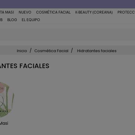
TA MASI
NUEVO
COSMÉTICA FACIAL
K-BEAUTY (COREANA)
PROTECC
UB
BLOG
EL EQUIPO
Inicio
Cosmética Facial
Hidratantes faciales
NTES FACIALES
Masi