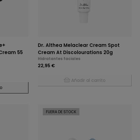
e+
Dr. Althea Melaclear Cream Spot
 Cream 55
Cream At Discolourations 20g
Hidratantes faciales
22,95 €
Añadir al carrito
to
FUERA DE STOCK