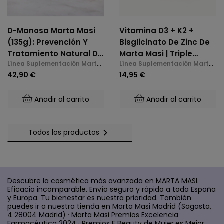
D-Manosa Marta Masi
Vitamina D3 + K2 +
(135g): Prevención Y
Bisglicinato De Zinc De
Tratamiento Natural De
Marta Masi | Triple
Línea Suplementación Marta
Línea Suplementación Marta
La Cistitis E Infecciones
Acción: Huesos,
Masi
Masi
42,90 €
14,95 €
De Orina
Inmunidad Y Bienestar
Mental (60 Cápsulas)
Añadir al carrito
Añadir al carrito

Todos los productos
Descubre la cosmética más avanzada en MARTA MASI.
Eficacia incomparable. Envío seguro y rápido a toda España
y Europa. Tu bienestar es nuestra prioridad. También
puedes ir a nuestra tienda en Marta Masi Madrid (Sagasta,
4 28004 Madrid) · Marta Masi Premios Excelencia
Farmacéutica 2024 · Premios E Beauty de Mujer.es Mejor