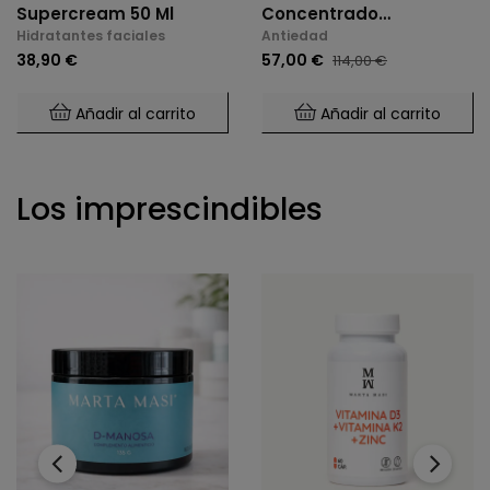
Supercream 50 Ml
Concentrado
Hidratantes faciales
Antiedad
Hidratante Intensivo 118
38,90 €
57,00 €
114,00 €
Ml
Añadir al carrito
Añadir al carrito
Los imprescindibles
‹
›