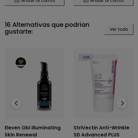
Añadir al carrito
Añadir al carrito
16 Alternativas que podrían
Ver todo
gustarte:
-50%
‹
›
Eleven Obi Illuminating
StriVectin Anti-Wrinkle
Skin Renewal
SD Advanced PLUS