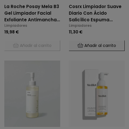
La Roche Posay Mela B3
Cosrx Limpiador Suave
Gel Limpiador Facial
Diario Con Ácido
Exfoliante Antimanchas
Salicílico Espuma
Limpiadores
Limpiadores
200 Ml
Limpiadora Facial Con
19,98 €
11,30 €
Ácido Salicílico 150 Ml
Añadir al carrito
Añadir al carrito