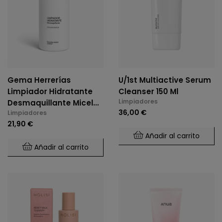
Gema Herrerías
U/1st Multiactive Serum
Limpiador Hidratante
Cleanser 150 Ml
Limpiadores
Desmaquillante Micelar
36,00 €
Limpiadores
400 Ml
21,90 €
Añadir al carrito
Añadir al carrito