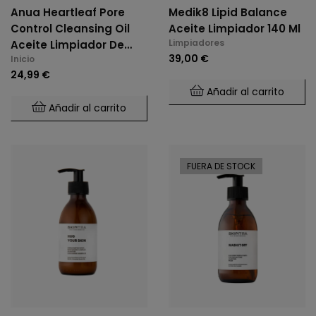
Anua Heartleaf Pore
Medik8 Lipid Balance
Control Cleansing Oil
Aceite Limpiador 140 Ml
Limpiadores
Aceite Limpiador De
39,00 €
Inicio
Poros 200ml
24,99 €
Añadir al carrito
Añadir al carrito
FUERA DE STOCK