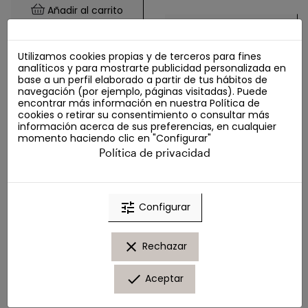
Añadir al carrito
Añadir al carrito
Utilizamos cookies propias y de terceros para fines
analíticos y para mostrarte publicidad personalizada en
base a un perfil elaborado a partir de tus hábitos de
-10%
navegación (por ejemplo, páginas visitadas). Puede
FUERA DE STOCK
encontrar más información en nuestra
Política de
cookies
o retirar su consentimiento o consultar más
información acerca de sus preferencias, en cualquier
momento haciendo clic en "Configurar"
Política de privacidad
tune
Configurar
Skinceuticals Simply
5punto5 Jabón
clear
Rechazar
Clean Gel Limpiador 195
Dermatológico Para
Ml
Cara Y Cuerpo 100g
done
Aceptar
Limpiadores
Limpiadores
41,40 €
12,00 €
46,00 €