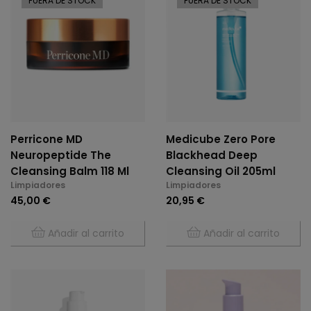
FUERA DE STOCK
FUERA DE STOCK
Perricone MD
Medicube Zero Pore
Neuropeptide The
Blackhead Deep
Cleansing Balm 118 Ml
Cleansing Oil 205ml
Limpiadores
Limpiadores
45,00 €
20,95 €
Añadir al carrito
Añadir al carrito