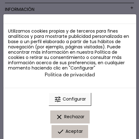
INFORMACIÓN
Utilizamos cookies propias y de terceros para fines
COSMÉTICA LOW COST
analíticos y para mostrarte publicidad personalizada en
base a un perfil elaborado a partir de tus hábitos de
navegación (por ejemplo, páginas visitadas). Puede
encontrar más información en nuestra
Política de
cookies
o retirar su consentimiento o consultar más
información acerca de sus preferencias, en cualquier
momento haciendo clic en "Configurar"
Política de privacidad
tune
Configurar
clear
Rechazar
done
Aceptar
© Marta Masi. Todos los derechos reservados.