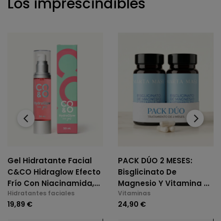
Los imprescindibles
‹
›
Gel Hidratante Facial
PACK DÚO 2 MESES:
C&CO Hidraglow Efecto
Bisglicinato De
Frío Con Niacinamida,
Magnesio Y Vitamina B6
Hidratantes faciales
Vitaminas
Xylitol, Panthenol,
(2 X 60 Cáps.)
19,89 €
24,90 €
Elastina Marina, Para
Todo Tipo De Piel