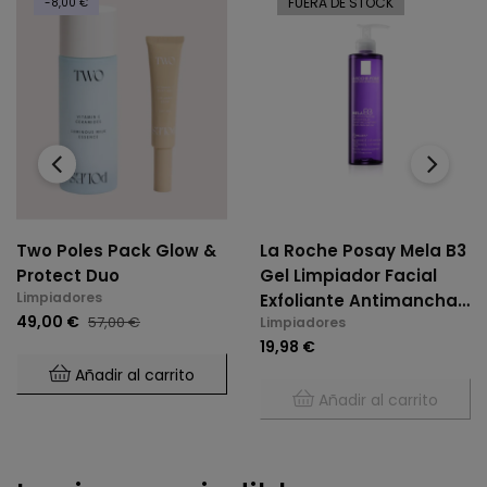
FUERA DE STOCK
-8,00 €
‹
›
Two Poles Pack Glow &
La Roche Posay Mela B3
Protect Duo
Gel Limpiador Facial
Limpiadores
Exfoliante Antimanchas
49,00 €
57,00 €
Limpiadores
200 Ml
19,98 €
Añadir al carrito
Añadir al carrito