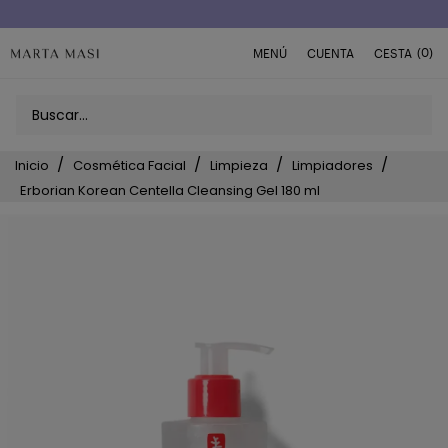
Envío a domicilio península 5€ (o GRATIS > 49€)
(0)
MENÚ
CUENTA
CESTA
Inicio
Cosmética Facial
Limpieza
Limpiadores
Erborian Korean Centella Cleansing Gel 180 ml