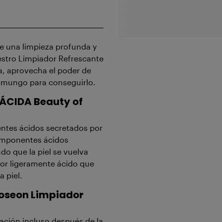
re una limpieza profunda y
estro Limpiador Refrescante
a, aprovecha el poder de
ía mungo para conseguirlo.
 ÁCIDA
Beauty of
entes ácidos secretados por
componentes ácidos
ndo que la piel se vuelva
dor ligeramente ácido que
a piel.
Joseon Limpiador
tación incluso después de la