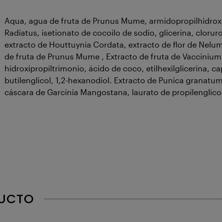
Aqua, agua de fruta de Prunus Mume, armidopropilhidroxi
Radiatus, isetionato de cocoilo de sodio, glicerina, clorur
extracto de Houttuynia Cordata, extracto de flor de Nelum
de fruta de Prunus Mume , Extracto de fruta de Vaccinium
hidroxipropiltrimonio, ácido de coco, etilhexilglicerina, capr
butilenglicol, 1,2-hexanodiol. Extracto de Punica granatum,
cáscara de Garcinia Mangostana, laurato de propilenglicol
DUCTO