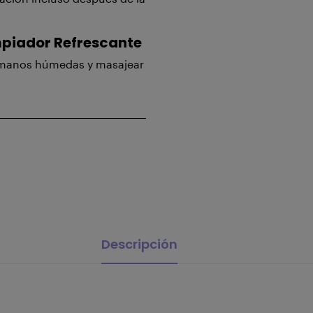
mpiador Refrescante
s manos húmedas y masajear
Descripción