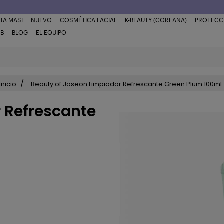
TA MASI
NUEVO
COSMÉTICA FACIAL
K-BEAUTY (COREANA)
PROTECC
UB
BLOG
EL EQUIPO
Inicio
Beauty of Joseon Limpiador Refrescante Green Plum 100ml
 Refrescante