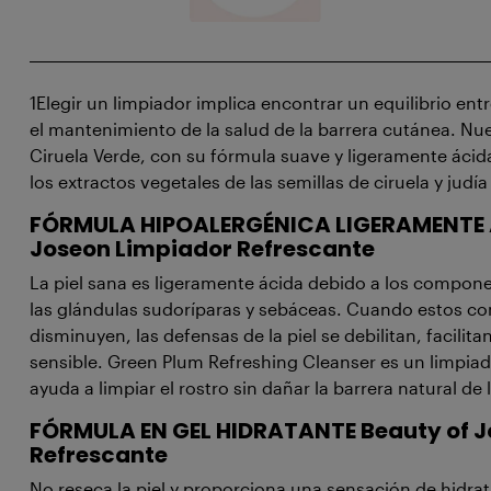
1Elegir un limpiador implica encontrar un equilibrio ent
el mantenimiento de la salud de la barrera cutánea. Nu
Ciruela Verde, con su fórmula suave y ligeramente ácid
los extractos vegetales de las semillas de ciruela y jud
FÓRMULA HIPOALERGÉNICA LIGERAMENTE
Joseon Limpiador Refrescante
La piel sana es ligeramente ácida debido a los compon
las glándulas sudoríparas y sebáceas. Cuando estos 
disminuyen, las defensas de la piel se debilitan, facilita
sensible. Green Plum Refreshing Cleanser es un limpia
ayuda a limpiar el rostro sin dañar la barrera natural de l
FÓRMULA EN GEL HIDRATANTE
Beauty of 
Refrescante
No reseca la piel y proporciona una sensación de hidra