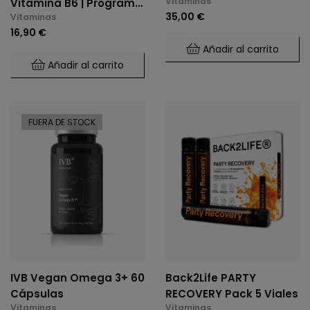
Vitaminas
Vitamina B6 | Programa
35,00 €
Vitaminas
De Inicio (60 Cáps.)
16,90 €
Añadir al carrito
Añadir al carrito
FUERA DE STOCK
IVB Vegan Omega 3+ 60
Back2Life PARTY
Cápsulas
RECOVERY Pack 5 Viales
Vitaminas
Vitaminas