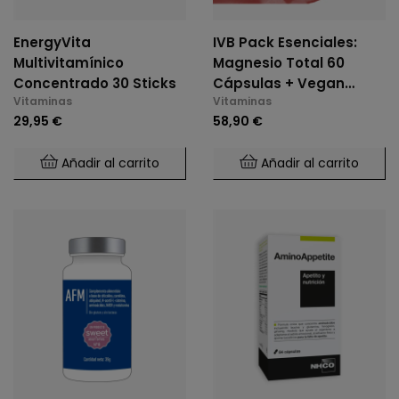
EnergyVita
IVB Pack Esenciales:
Multivitamínico
Magnesio Total 60
Concentrado 30 Sticks
Cápsulas + Vegan
Vitaminas
Vitaminas
Omega 3+ 60 Cápsulas
29,95 €
58,90 €
+ Vitamina D3+K2 60
Cápsulas
Añadir al carrito
Añadir al carrito