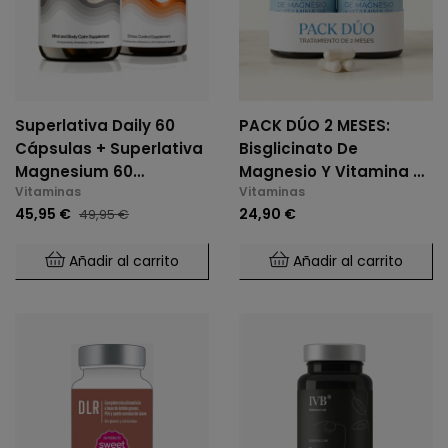
Superlativa Daily 60
PACK DÚO 2 MESES:
Cápsulas + Superlativa
Bisglicinato De
Magnesium 60
Magnesio Y Vitamina B6
Vitaminas
Vitaminas
Cápsulas
(2 X 60 Cáps.)
45,95 €
24,90 €
49,95 €
Añadir al carrito
Añadir al carrito