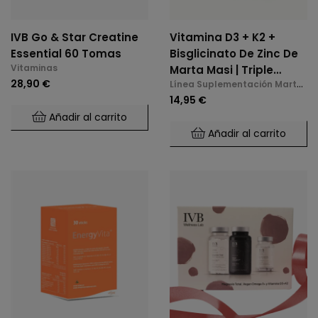
IVB Go & Star Creatine
Vitamina D3 + K2 +
Essential 60 Tomas
Bisglicinato De Zinc De
Vitaminas
Marta Masi | Triple
28,90 €
Línea Suplementación Marta
Acción: Huesos,
Masi
14,95 €
Inmunidad Y Bienestar
Añadir al carrito
Mental (60 Cápsulas)
Añadir al carrito