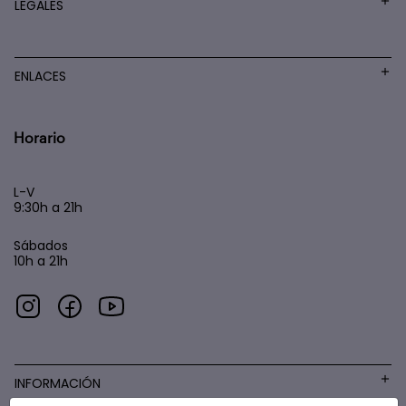
LEGALES
ENLACES
Horario
L-V
9:30h a 21h
Sábados
10h a 21h
INFORMACIÓN