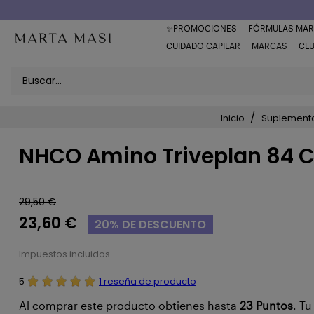
Envío a domicilio península 5€ (o GRATIS > 49€)
✨PROMOCIONES
FÓRMULAS MAR
CUIDADO CAPILAR
MARCAS
CL
Inicio
Suplemento
NHCO Amino Triveplan 84 
29,50 €
23,60 €
20% DE DESCUENTO
Impuestos incluidos
5
1 reseña de producto
Al comprar este producto obtienes hasta
23
Puntos
. T