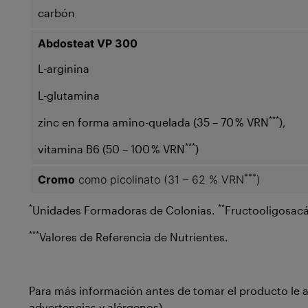
carbón
Abdosteat
VP 300
L-arginina
L-glutamina
***
zinc en forma amino-quelada (35 – 70 % VRN
),
***
vitamina B6 (50 – 100 % VRN
)
***
Cromo
como picolinato (31 – 62 % VRN
)
*
**
Unidades Formadoras de Colonias.
Fructooligosacá
***
Valores de Referencia de Nutrientes.
Para más información antes de tomar el producto le 
advertencias y alérgenos).