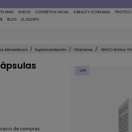
TA MASI
NUEVO
COSMÉTICA FACIAL
K-BEAUTY (COREANA)
PROTECC
UB
BLOG
EL EQUIPO
s Alimenticios
Suplementación
Vitaminas
NHCO Amino Tri
Cápsulas
-20%
u carro de compras