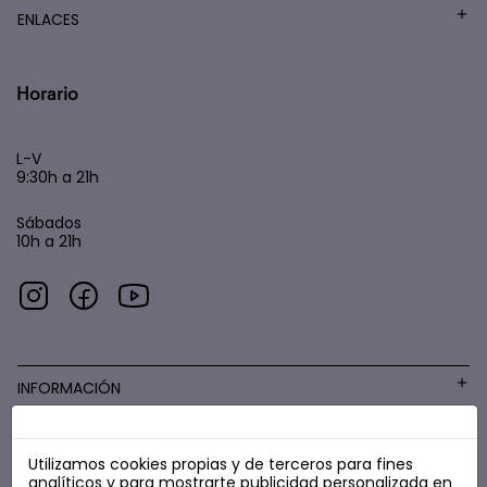
ENLACES
Horario
L-V
9:30h a 21h
Sábados
10h a 21h
INFORMACIÓN
Utilizamos cookies propias y de terceros para fines
COSMÉTICA LOW COST
analíticos y para mostrarte publicidad personalizada en