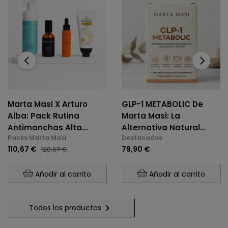
‹
›
Marta Masi X Arturo
GLP-1 METABOLIC De
Alba: Pack Rutina
Marta Masi: La
Antimanchas Alta
Alternativa Natural
Packs Marta Masi
Destacados
Potencia
Para El Control De
110,67 €
79,90 €
120,67 €
Glucosa Y Saciedad.
Añadir al carrito
Añadir al carrito

Todos los productos