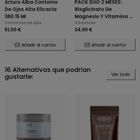
Arturo Alba Contorno
PACK DÚO 2 MESES:
De Ojos Alta Eficacia
Bisglicinato De
360 15 Ml
Magnesio Y Vitamina B6
Contornos de ojos
Vitaminas
(2 X 60 Cáps.)
51,00 €
24,90 €
Añadir al carrito
Añadir al carrito
16 Alternativas que podrían
Ver todo
gustarte: