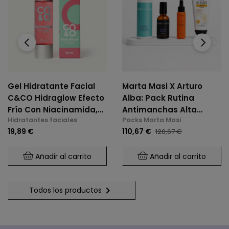
‹
›
Gel Hidratante Facial
Marta Masi X Arturo
C&CO Hidraglow Efecto
Alba: Pack Rutina
Frío Con Niacinamida,
Antimanchas Alta
Hidratantes faciales
Packs Marta Masi
Xylitol, Panthenol,
Potencia
19,89 €
110,67 €
120,67 €
Elastina Marina, Para
Todo Tipo De Piel
Añadir al carrito
Añadir al carrito

Todos los productos