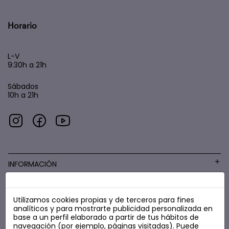
Horario
L-V
9:30h a 21h
Sábados
10h a 21h
INFORMACIÓN
Utilizamos cookies propias y de terceros para fines
COSMÉTICA LOW COST
analíticos y para mostrarte publicidad personalizada en
base a un perfil elaborado a partir de tus hábitos de
navegación (por ejemplo, páginas visitadas). Puede