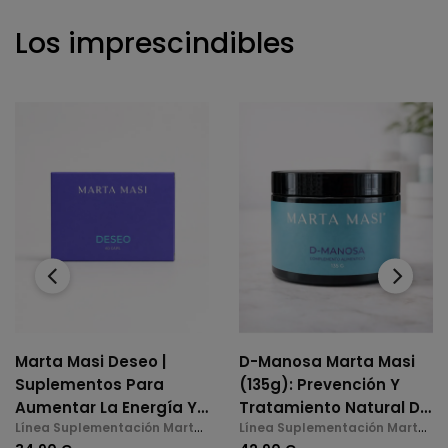
Los imprescindibles
‹
›
Marta Masi Deseo |
D-Manosa Marta Masi
Suplementos Para
(135g): Prevención Y
Aumentar La Energía Y
Tratamiento Natural De
Línea Suplementación Marta
Línea Suplementación Marta
La Libido En La
La Cistitis E Infecciones
Masi
Masi