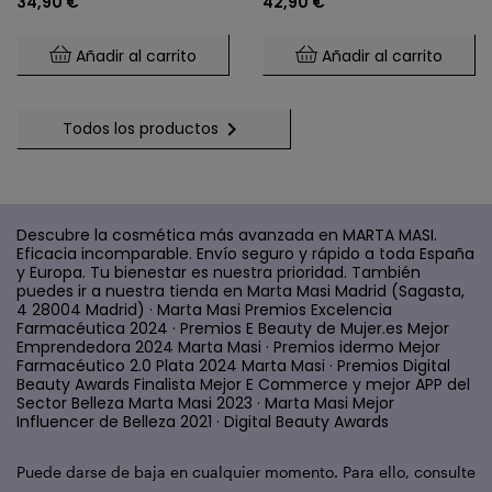
34,90 €
42,90 €
Menopausia
De Orina
Añadir al carrito
Añadir al carrito

Todos los productos
Descubre la cosmética más avanzada en MARTA MASI.
Eficacia incomparable. Envío seguro y rápido a toda España
y Europa. Tu bienestar es nuestra prioridad. También
puedes ir a nuestra tienda en Marta Masi Madrid (Sagasta,
4 28004 Madrid) · Marta Masi Premios Excelencia
Farmacéutica 2024 · Premios E Beauty de Mujer.es Mejor
Emprendedora 2024 Marta Masi · Premios idermo Mejor
Farmacéutico 2.0 Plata 2024 Marta Masi · Premios Digital
Beauty Awards Finalista Mejor E Commerce y mejor APP del
Sector Belleza Marta Masi 2023 · Marta Masi Mejor
Influencer de Belleza 2021 · Digital Beauty Awards
Puede darse de baja en cualquier momento. Para ello, consulte