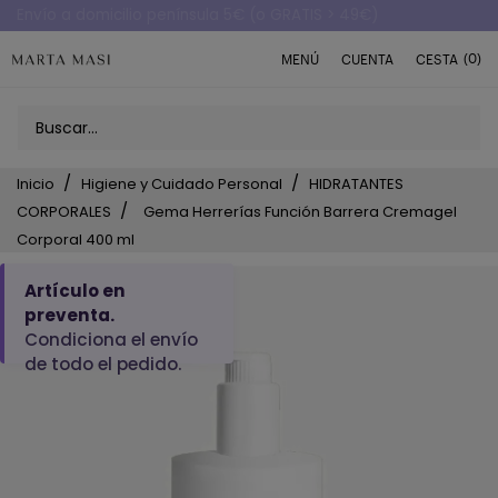
Envío a domicilio península 5€ (o GRATIS > 49€)
(0)
MENÚ
CUENTA
CESTA
Inicio
Higiene y Cuidado Personal
HIDRATANTES
CORPORALES
Gema Herrerías Función Barrera Cremagel
Corporal 400 ml
Artículo en
preventa.
Condiciona el envío
de todo el pedido.