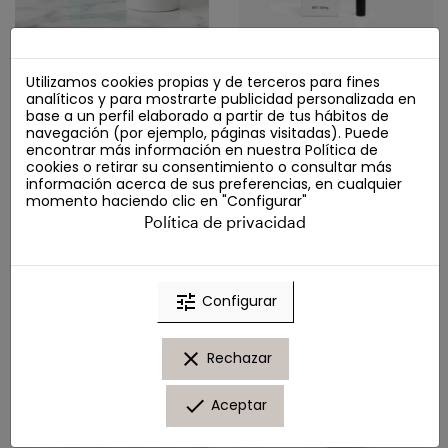
Crema Retinal Nutritiva
Marta Masi Eyeliner
Utilizamos cookies propias y de terceros para fines
Marta Masi | Piel Seca
Pencil – Precisión
analíticos y para mostrarte publicidad personalizada en
(50ml)
Infinita Y Color Intenso
base a un perfil elaborado a partir de tus hábitos de
Línea Belleza Marta Masi
Línea Maquillaje Marta Masi y
navegación (por ejemplo, páginas visitadas). Puede
(50mg) - Tono BLACK
Accesorios
encontrar más información en nuestra
Política de
24,90 €
9,90 €
cookies
o retirar su consentimiento o consultar más
información acerca de sus preferencias, en cualquier
Añadir al carrito
Añadir al carrito
momento haciendo clic en "Configurar"
Política de privacidad
tune
Configurar
clear
Rechazar
done
Aceptar