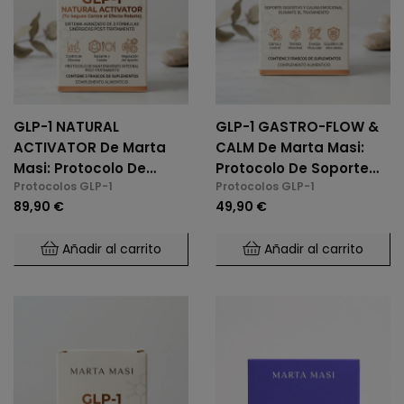
GLP-1 NATURAL
GLP-1 GASTRO-FLOW &
ACTIVATOR De Marta
CALM De Marta Masi:
Masi: Protocolo De
Protocolo De Soporte
Protocolos GLP-1
Protocolos GLP-1
Mantenimiento Y Anti-
Digestivo Y Calma
89,90 €
49,90 €
Rebote
Emocional
Añadir al carrito
Añadir al carrito