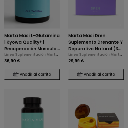
Marta Masi L-Glutamina
Marta Masi Dren:
| Kyowa Quality® |
Suplemento Drenante Y
Recuperación Muscular
Depurativo Natural (30
Línea Suplementación Marta
Línea Suplementación Marta
Y Salud Intestinal 300g
Sticks)
Masi
Masi
36,90 €
29,99 €
Añadir al carrito
Añadir al carrito