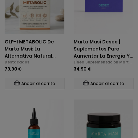
GLP-1 METABOLIC De
Marta Masi Deseo |
Marta Masi: La
Suplementos Para
Alternativa Natural
Aumentar La Energía Y
Destacados
Línea Suplementación Marta
Para El Control De
La Libido En La
Masi
79,90 €
34,90 €
Glucosa Y Saciedad.
Menopausia
Añadir al carrito
Añadir al carrito