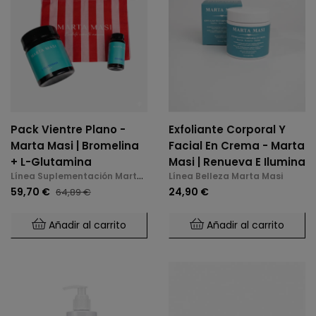
Pack Vientre Plano -
Exfoliante Corporal Y
Marta Masi | Bromelina
Facial En Crema - Marta
+ L-Glutamina
Masi | Renueva E Ilumina
Línea Suplementación Marta
Línea Belleza Marta Masi
Masi
59,70 €
24,90 €
64,89 €
Añadir al carrito
Añadir al carrito