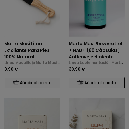
Marta Masi Lima
Marta Masi Resveratrol
Exfoliante Para Pies
+ NAD+ (60 Cápsulas) |
100% Natural
Antienvejecimiento
Línea Maquillaje Marta Masi y
Línea Suplementación Marta
Celular Y Longevidad
Accesorios
Masi
8,90 €
39,90 €
Añadir al carrito
Añadir al carrito