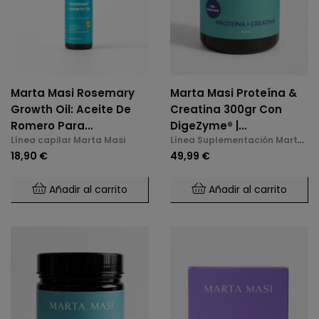
Marta Masi Rosemary
Marta Masi Proteína &
Growth Oil: Aceite De
Creatina 300gr Con
Romero Para
DigeZyme® |
Línea capilar Marta Masi
Línea Suplementación Marta
Crecimiento Capilar
Suplemento Para Masa
Masi
18,90 €
49,99 €
100ml
Muscular Y Rendimiento
Añadir al carrito
Añadir al carrito