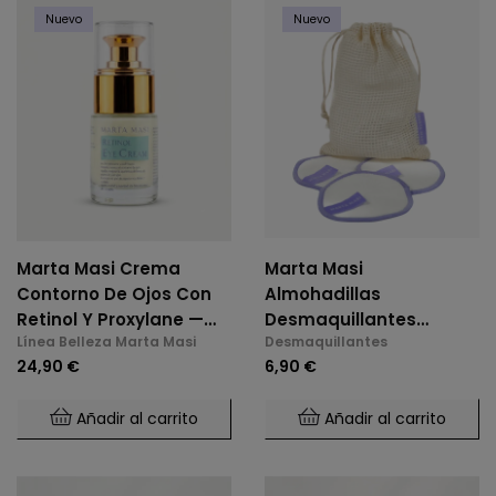
Nuevo
Nuevo
Marta Masi Crema
Marta Masi
Contorno De Ojos Con
Almohadillas
Retinol Y Proxylane —
Desmaquillantes
Línea Belleza Marta Masi
Desmaquillantes
Efecto Reafirmante Y
Reutilizables De Bambú
24,90 €
6,90 €
Anti-Arrugas
Añadir al carrito
Añadir al carrito