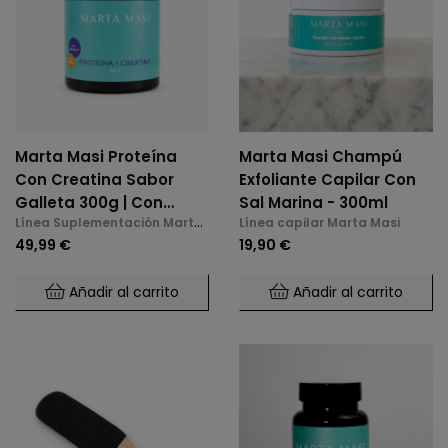
Marta Masi Proteína
Marta Masi Champú
Con Creatina Sabor
Exfoliante Capilar Con
Galleta 300g | Con
Sal Marina - 300ml
Línea Suplementación Marta
Línea capilar Marta Masi
DigeZyme® Para Masa
Masi
49,99 €
19,90 €
Muscular Y Rendimiento
Añadir al carrito
Añadir al carrito