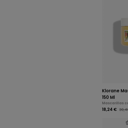
Klorane Mas
150 Ml
Mascarillas c
18,24 €
30,4