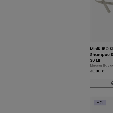
MiniKUBO S
Shampoo Sh
30 Ml
Mascarillas c
36,00 €
-40%