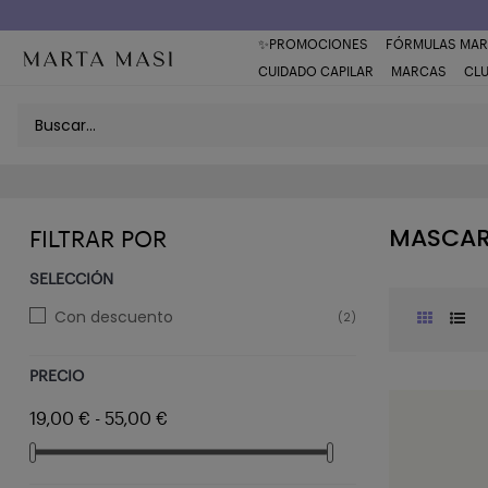
Envío a domicilio península 5€ (o GRATIS > 49€)
✨PROMOCIONES
FÓRMULAS MAR
CUIDADO CAPILAR
MARCAS
CL
MASCARI
FILTRAR POR
SELECCIÓN
Con descuento
(2)
PRECIO
19,00 € - 55,00 €