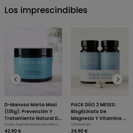
Los imprescindibles
‹
›
D-Manosa Marta Masi
PACK DÚO 2 MESES:
(135g): Prevención Y
Bisglicinato De
Tratamiento Natural De
Magnesio Y Vitamina B6
Línea Suplementación Marta
Vitaminas
La Cistitis E Infecciones
(2 X 60 Cáps.)
Masi
42,90 €
24,90 €
De Orina