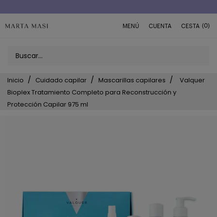
Envío a domicilio península 5€ (o GRATIS > 49€)
(0)
MENÚ
CUENTA
CESTA
Inicio
Cuidado capilar
Mascarillas capilares
Valquer
Bioplex Tratamiento Completo para Reconstrucción y
Protección Capilar 975 ml