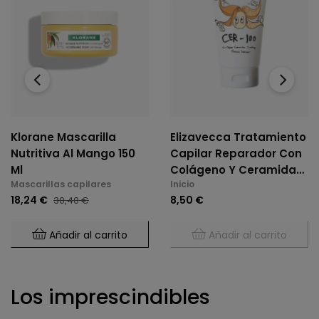
‹
›
Klorane Mascarilla
Elizavecca Tratamiento
Nutritiva Al Mango 150
Capilar Reparador Con
Ml
Colágeno Y Ceramidas
Mascarillas capilares
Inicio
100 Ml
18,24 €
8,50 €
30,40 €
Añadir al carrito
Añadir al carrito
Los imprescindibles