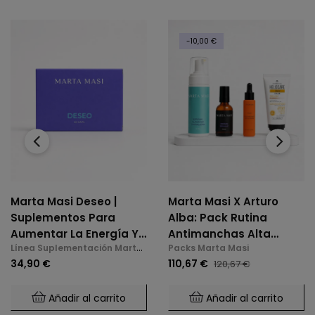
-10,00 €
‹
›
Marta Masi Deseo |
Marta Masi X Arturo
Suplementos Para
Alba: Pack Rutina
Aumentar La Energía Y
Antimanchas Alta
Línea Suplementación Marta
Packs Marta Masi
La Libido En La
Potencia
Masi
34,90 €
110,67 €
120,67 €
Menopausia
Añadir al carrito
Añadir al carrito