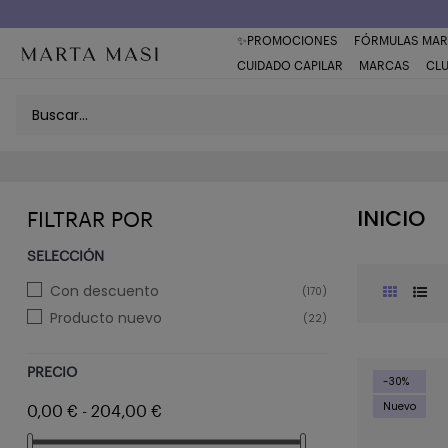
Envío a domicilio península 5€ (o GRATIS > 49€)
✨PROMOCIONES
FÓRMULAS MAR
CUIDADO CAPILAR
MARCAS
CL
INICIO
FILTRAR POR
SELECCIÓN
Con descuento
(170)
Producto nuevo
(22)
PRECIO
-30%
Nuevo
0,00 € - 204,00 €