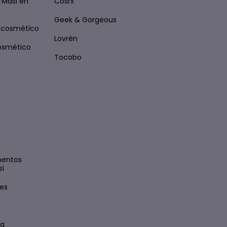
 Masi en
Cosrx
Geek & Gorgeous
ocosmético
Lovrén
osmético
Tocobo
mentos
si
es
sa