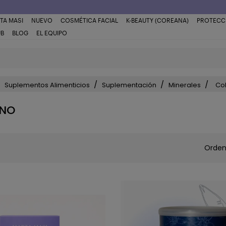
TA MASI
NUEVO
COSMÉTICA FACIAL
K-BEAUTY (COREANA)
PROTECC
UB
BLOG
EL EQUIPO
Suplementos Alimenticios
Suplementación
Minerales
Co
NO
Orden