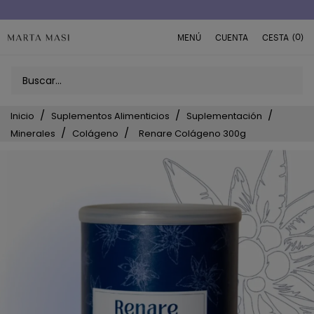
Envío a domicilio península 5€ (o GRATIS > 49€)
(0)
MENÚ
CUENTA
CESTA
Inicio
Suplementos Alimenticios
Suplementación
Minerales
Colágeno
Renare Colágeno 300g