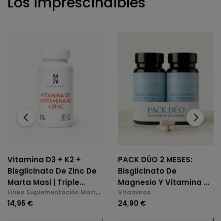
Los imprescindibles
‹
›
Vitamina D3 + K2 +
PACK DÚO 2 MESES:
Bisglicinato De Zinc De
Bisglicinato De
Marta Masi | Triple
Magnesio Y Vitamina B6
Línea Suplementación Marta
Vitaminas
Acción: Huesos,
(2 X 60 Cáps.)
Masi
14,95 €
24,90 €
Inmunidad Y Bienestar
Mental (60 Cápsulas)