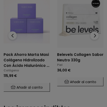
‹
›
Pack Ahorro Marta Masi
Belevels Collagen Sabor
Colágeno Hidrolizado
Neutro 330g
Piel
Con Ácido Hialurónico Y
36,00 €
Colágeno
Vitamina C 3X30 Sobres
115,99 €
Añadir al carrito
Añadir al carrito