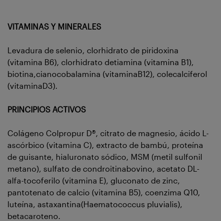
VITAMINAS Y MINERALES
Levadura de selenio, clorhidrato de piridoxina
(vitamina B6), clorhidrato detiamina (vitamina B1),
biotina,cianocobalamina (vitaminaB12), colecalciferol
(vitaminaD3).
PRINCIPIOS ACTIVOS
Colágeno Colpropur D®, citrato de magnesio, ácido L-
ascórbico (vitamina C), extracto de bambú, proteína
de guisante, hialuronato sódico, MSM (metil sulfonil
metano), sulfato de condroitinabovino, acetato DL-
alfa-tocoferilo (vitamina E), gluconato de zinc,
pantotenato de calcio (vitamina B5), coenzima Q10,
luteína, astaxantina(Haematococcus pluvialis),
betacaroteno.