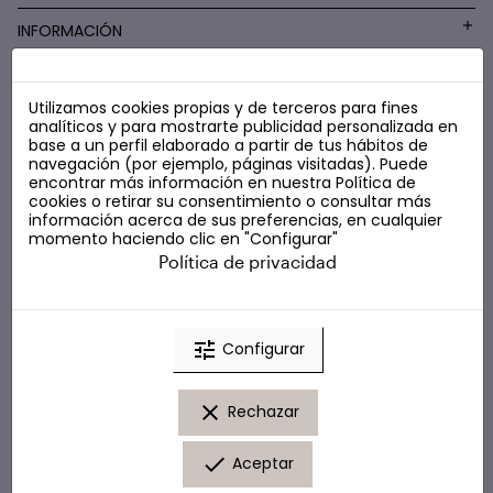
INFORMACIÓN
Utilizamos cookies propias y de terceros para fines
COSMÉTICA LOW COST
analíticos y para mostrarte publicidad personalizada en
base a un perfil elaborado a partir de tus hábitos de
navegación (por ejemplo, páginas visitadas). Puede
encontrar más información en nuestra
Política de
cookies
o retirar su consentimiento o consultar más
información acerca de sus preferencias, en cualquier
momento haciendo clic en "Configurar"
Política de privacidad
tune
Configurar
clear
Rechazar
done
Aceptar
© Marta Masi. Todos los derechos reservados.