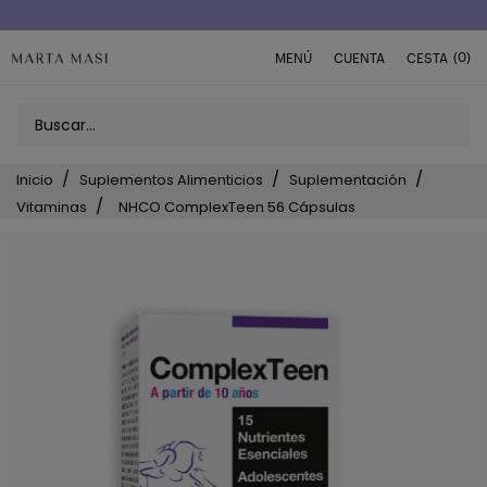
Envío a domicilio península 5€ (o GRATIS > 49€)
(0)
MENÚ
CUENTA
CESTA
Inicio
Suplementos Alimenticios
Suplementación
Vitaminas
NHCO ComplexTeen 56 Cápsulas