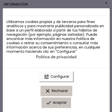
INFORMACIÓN
Utilizamos cookies propias y de terceros para fines
COSMÉTICA LOW COST
analíticos y para mostrarte publicidad personalizada en
base a un perfil elaborado a partir de tus hábitos de
navegación (por ejemplo, páginas visitadas). Puede
encontrar más información en nuestra
Política de
cookies
o retirar su consentimiento o consultar más
información acerca de sus preferencias, en cualquier
momento haciendo clic en "Configurar"
Política de privacidad
tune
Configurar
clear
Rechazar
done
Aceptar
© Marta Masi. Todos los derechos reservados.