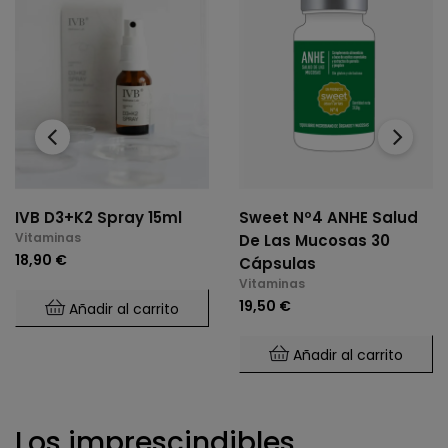
‹
›
IVB D3+K2 Spray 15ml
Sweet Nº4 ANHE Salud
Vitaminas
De Las Mucosas 30
18,90 €
Cápsulas
Vitaminas
19,50 €
Añadir al carrito
Añadir al carrito
Los imprescindibles