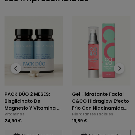
‹
›
PACK DÚO 2 MESES:
Gel Hidratante Facial
Bisglicinato De
C&CO Hidraglow Efecto
Magnesio Y Vitamina B6
Frío Con Niacinamida,
Vitaminas
Hidratantes faciales
(2 X 60 Cáps.)
Xylitol, Panthenol,
24,90 €
19,89 €
Elastina Marina, Para
Todo Tipo De Piel