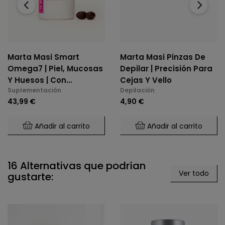
‹
›
Marta Masi Smart
Marta Masi Pinzas De
Omega7 | Piel, Mucosas
Depilar | Precisión Para
Y Huesos | Con
Cejas Y Vello
Suplementación
Depilación
Vitaminas K2 Y D3 60
43,99 €
4,90 €
Perlas Softgel
Añadir al carrito
Añadir al carrito
16 Alternativas que podrían
Ver todo
gustarte: