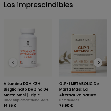
Los imprescindibles
‹
›
Vitamina D3 + K2 +
GLP-1 METABOLIC De
Bisglicinato De Zinc De
Marta Masi: La
Marta Masi | Triple
Alternativa Natural
Línea Suplementación Marta
Destacados
Acción: Huesos,
Para El Control De
Masi
14,95 €
79,90 €
Inmunidad Y Bienestar
Glucosa Y Saciedad.