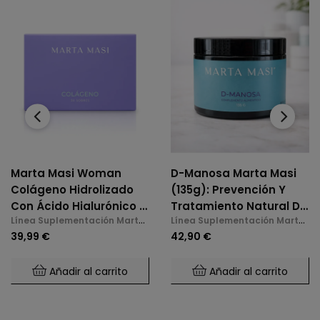
‹
›
Marta Masi Woman
D-Manosa Marta Masi
Colágeno Hidrolizado
(135g): Prevención Y
Con Ácido Hialurónico Y
Tratamiento Natural De
Línea Suplementación Marta
Línea Suplementación Marta
Vitamina C 30 Sobres
La Cistitis E Infecciones
Masi
Masi
39,99 €
42,90 €
De Orina
Añadir al carrito
Añadir al carrito