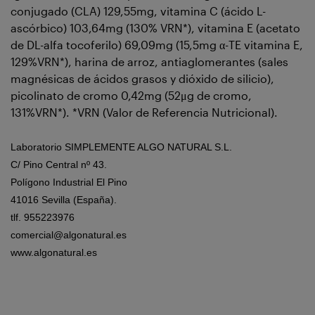
conjugado (CLA) 129,55mg, vitamina C (ácido L-
ascórbico) 103,64mg (130% VRN*), vitamina E (acetato
de DL-alfa tocoferilo) 69,09mg (15,5mg α-TE vitamina E,
129%VRN*), harina de arroz, antiaglomerantes (sales
magnésicas de ácidos grasos y dióxido de silicio),
picolinato de cromo 0,42mg (52μg de cromo,
131%VRN*). *VRN (Valor de Referencia Nutricional).
Laboratorio SIMPLEMENTE ALGO NATURAL S.L.
C/ Pino Central nº 43.
Polígono Industrial El Pino
41016 Sevilla (España).
tlf. 955223976
comercial@algonatural.es
www.algonatural.es