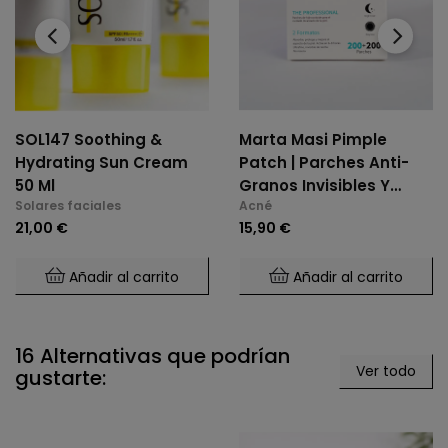
‹
›
SOL147 Soothing &
Marta Masi Pimple
Hydrating Sun Cream
Patch | Parches Anti-
50 Ml
Granos Invisibles Y
Solares faciales
Acné
Ultra-Rápidos (200+200
21,00 €
15,90 €
Parches)
Añadir al carrito
Añadir al carrito
16 Alternativas que podrían
Ver todo
gustarte: