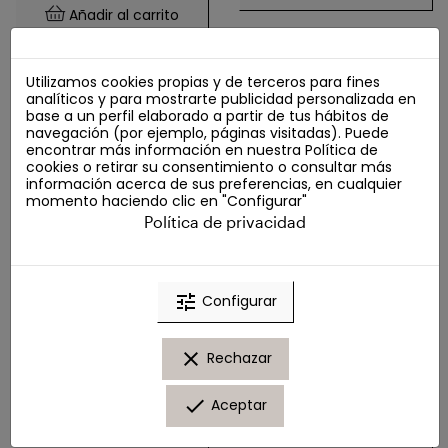
Añadir al carrito
Utilizamos cookies propias y de terceros para fines
analíticos y para mostrarte publicidad personalizada en
-50%
-50%
base a un perfil elaborado a partir de tus hábitos de
navegación (por ejemplo, páginas visitadas). Puede
encontrar más información en nuestra
Política de
cookies
o retirar su consentimiento o consultar más
información acerca de sus preferencias, en cualquier
momento haciendo clic en "Configurar"
Política de privacidad
tune
Configurar
Neostrata Correct
Florihana Aceite Borraja
Exfoliante
50ML
clear
Rechazar
Aceites antiedad
Microdermoabrasivo 75
3,00 €
5,99 €
Exfoliantes
G
done
Aceptar
40,07 €
80,14 €
Añadir al carrito