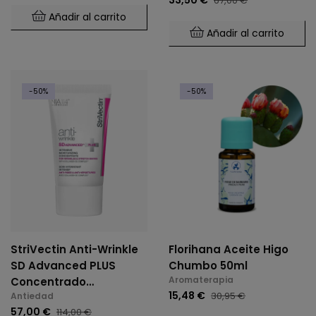
67,00 €
Añadir al carrito
Añadir al carrito
-50%
-50%
StriVectin Anti-Wrinkle
Florihana Aceite Higo
SD Advanced PLUS
Chumbo 50ml
Aromaterapia
Concentrado
15,48 €
30,95 €
Antiedad
Hidratante Intensivo 118
57,00 €
114,00 €
Ml