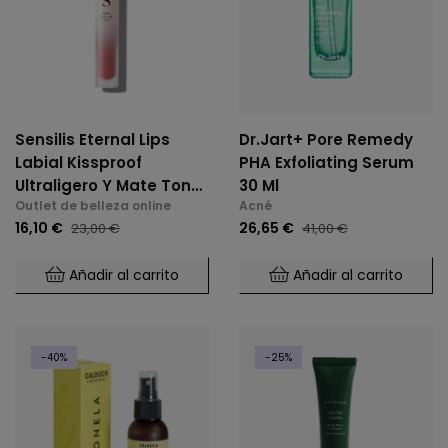
Sensilis Eternal Lips
Dr.Jart+ Pore Remedy
Labial Kissproof
PHA Exfoliating Serum
Ultraligero Y Mate Tono
30 Ml
Outlet de belleza online
Acné
03 Marta Masi
16,10 €
26,65 €
23,00 €
41,00 €
Añadir al carrito
Añadir al carrito
-40%
-25%