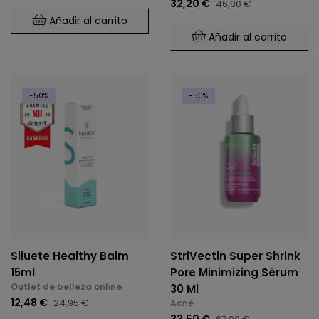
32,20 €
46,00 €
Añadir al carrito
Añadir al carrito
-50%
-50%
Siluete Healthy Balm
StriVectin Super Shrink
15ml
Pore Minimizing Sérum
Outlet de belleza online
30 Ml
12,48 €
24,95 €
Acné
33,50 €