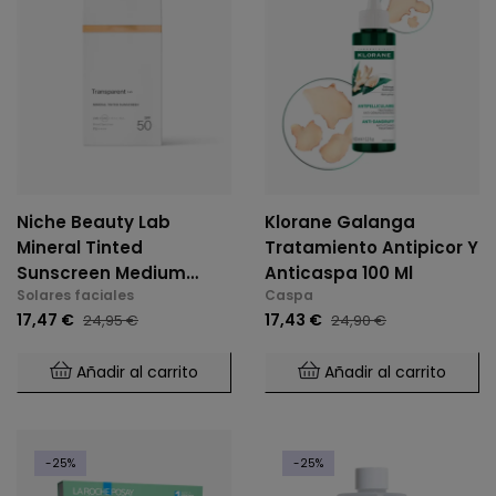
Niche Beauty Lab
Klorane Galanga
Mineral Tinted
Tratamiento Antipicor Y
Sunscreen Medium
Anticaspa 100 Ml
Solares faciales
Caspa
SPF50 100 Ml
17,47 €
17,43 €
24,95 €
24,90 €
Añadir al carrito
Añadir al carrito
-25%
-25%