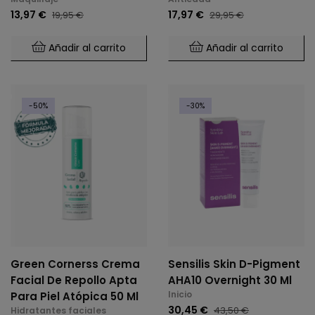
Con Ácidos Suaves 30
13,97 €
17,97 €
19,95 €
29,95 €
Ml
Añadir al carrito
Añadir al carrito
-50%
-30%
Green Cornerss Crema
Sensilis Skin D-Pigment
Facial De Repollo Apta
AHA10 Overnight 30 Ml
Inicio
Para Piel Atópica 50 Ml
30,45 €
43,50 €
Hidratantes faciales