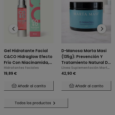
‹
›
Gel Hidratante Facial
D-Manosa Marta Masi
C&CO Hidraglow Efecto
(135g): Prevención Y
Frío Con Niacinamida,
Tratamiento Natural De
Hidratantes faciales
Línea Suplementación Marta
Xylitol, Panthenol,
La Cistitis E Infecciones
Masi
19,89 €
42,90 €
Elastina Marina, Para
De Orina
Todo Tipo De Piel
Añadir al carrito
Añadir al carrito

Todos los productos