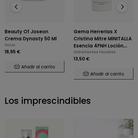
‹
›
Beauty Of Joseon
Gema Herrerias X
Crema Dynasty 50 Ml
Cristina Mitre MINITALLA
Inicio
Esencia 4FNH Loción
18,95 €
Hidratantes faciales
Hidratante Diaria 50 Ml
13,50 €
Añadir al carrito
Añadir al carrito
Los imprescindibles