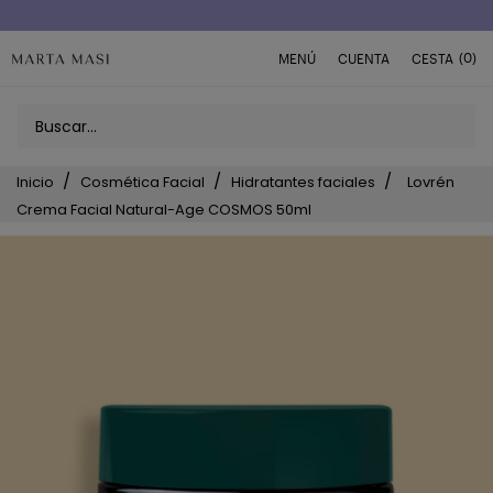
Envío a domicilio península 5€ (o GRATIS > 49€)
(0)
MENÚ
CUENTA
CESTA
Inicio
Cosmética Facial
Hidratantes faciales
Lovrén
Crema Facial Natural-Age COSMOS 50ml