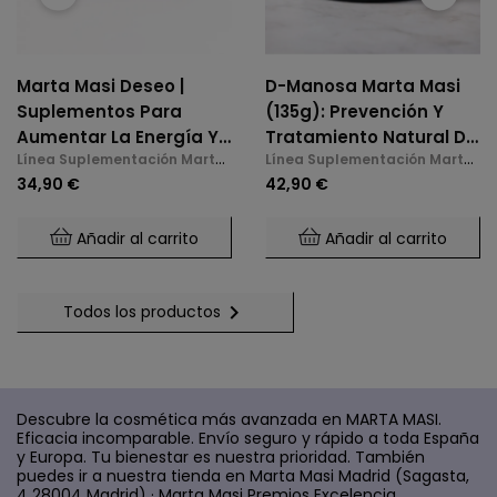
Marta Masi Deseo |
D-Manosa Marta Masi
Suplementos Para
(135g): Prevención Y
Aumentar La Energía Y
Tratamiento Natural De
Línea Suplementación Marta
Línea Suplementación Marta
La Libido En La
La Cistitis E Infecciones
Masi
Masi
34,90 €
42,90 €
Menopausia
De Orina
Añadir al carrito
Añadir al carrito

Todos los productos
Descubre la cosmética más avanzada en MARTA MASI.
Eficacia incomparable. Envío seguro y rápido a toda España
y Europa. Tu bienestar es nuestra prioridad. También
puedes ir a nuestra tienda en Marta Masi Madrid (Sagasta,
4 28004 Madrid) · Marta Masi Premios Excelencia