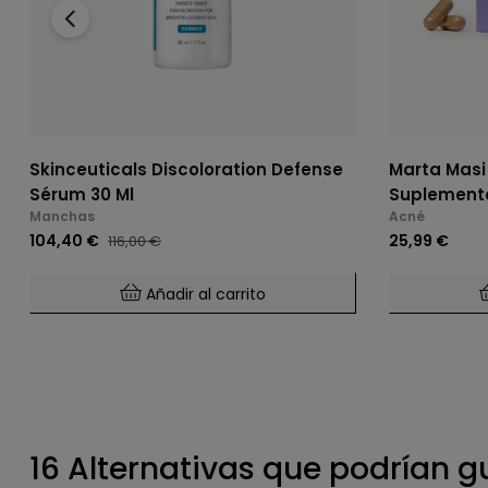
‹
Skinceuticals Discoloration Defense
Marta Masi
Sérum 30 Ml
Suplemento
Manchas
Acné
104,40 €
25,99 €
116,00 €
Añadir al carrito
16 Alternativas que podrían g