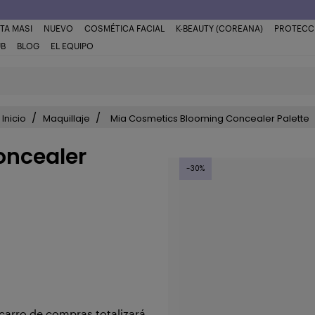
TA MASI
NUEVO
COSMÉTICA FACIAL
K-BEAUTY (COREANA)
PROTECC
UB
BLOG
EL EQUIPO
Inicio
Maquillaje
Mia Cosmetics Blooming Concealer Palette
oncealer
-30%
 carro de compras totalizará