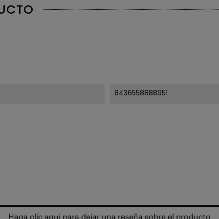
DUCTO
8436558888951
Haga clic aquí para dejar una reseña sobre el producto