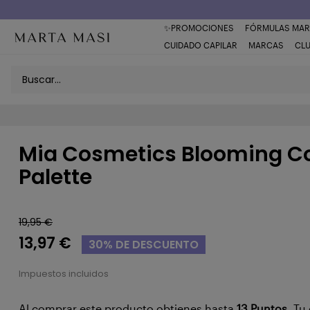
Envío a domicilio península 5€ (o GRATIS > 49€)
✨PROMOCIONES
FÓRMULAS MAR
CUIDADO CAPILAR
MARCAS
CL
Mia Cosmetics Blooming C
Palette
19,95 €
13,97 €
30% DE DESCUENTO
Impuestos incluidos
Al comprar este producto obtienes hasta
13
Puntos
. Tu