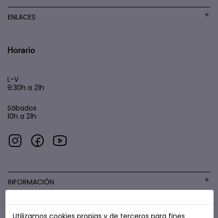
ENLACES
Horario
L-V
9:30h a 21h
Sábados
10h a 21h
INFORMACIÓN
Utilizamos cookies propias y de terceros para fines