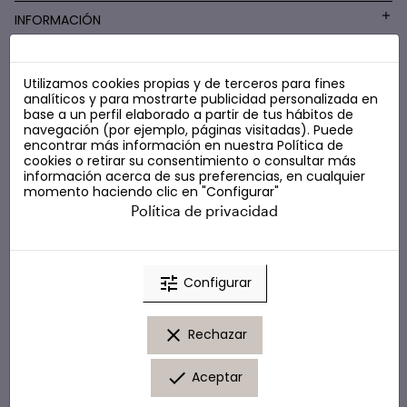
INFORMACIÓN
Utilizamos cookies propias y de terceros para fines
COSMÉTICA LOW COST
analíticos y para mostrarte publicidad personalizada en
base a un perfil elaborado a partir de tus hábitos de
navegación (por ejemplo, páginas visitadas). Puede
encontrar más información en nuestra
Política de
cookies
o retirar su consentimiento o consultar más
información acerca de sus preferencias, en cualquier
momento haciendo clic en "Configurar"
Política de privacidad
tune
Configurar
clear
Rechazar
done
Aceptar
© Marta Masi. Todos los derechos reservados.