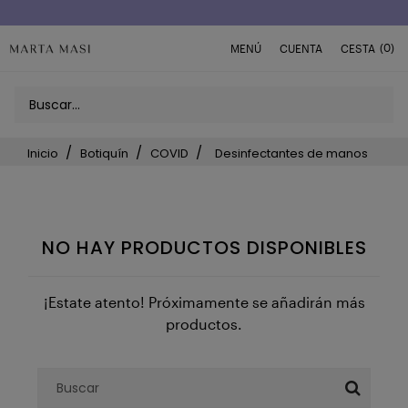
Envío a domicilio península 5€ (o GRATIS > 49€)
(0)
MENÚ
CUENTA
CESTA
Inicio
Botiquín
COVID
Desinfectantes de manos
NO HAY PRODUCTOS DISPONIBLES
¡Estate atento! Próximamente se añadirán más
productos.