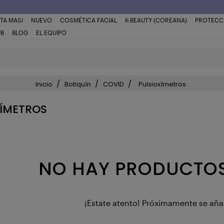
TA MASI
NUEVO
COSMÉTICA FACIAL
K-BEAUTY (COREANA)
PROTECC
UB
BLOG
EL EQUIPO
Inicio
Botiquín
COVID
Pulsioxímetros
XÍMETROS
NO HAY PRODUCTOS
¡Estate atento! Próximamente se añ