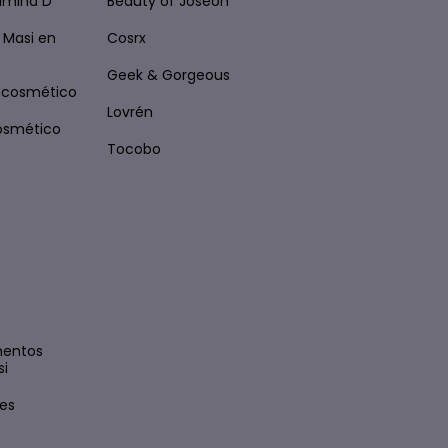
tamina D
Beauty of Joseon
 Masi en
Cosrx
Geek & Gorgeous
ocosmético
Lovrén
osmético
Tocobo
mentos
si
es