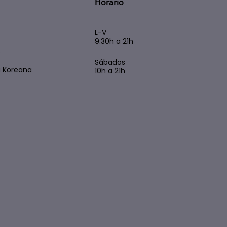
Horario
L-V
9:30h a 21h
s
Sábados
 Koreana
10h a 21h