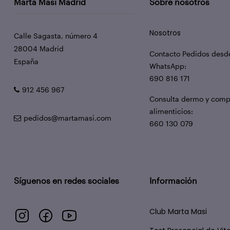
Marta Masi Madrid
Sobre nosotros
Nosotros
Calle Sagasta, número 4
28004 Madrid
Contacto Pedidos desd
España
WhatsApp:
690 816 171
912 456 967
Consulta dermo y com
alimenticios:
pedidos@martamasi.com
660 130 079
Síguenos en redes sociales
Información
Club Marta Masi