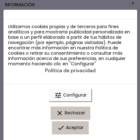
INFORMACIÓN
Utilizamos cookies propias y de terceros para fines
COSMÉTICA LOW COST
analíticos y para mostrarte publicidad personalizada en
base a un perfil elaborado a partir de tus hábitos de
navegación (por ejemplo, páginas visitadas). Puede
encontrar más información en nuestra
Política de
cookies
o retirar su consentimiento o consultar más
información acerca de sus preferencias, en cualquier
momento haciendo clic en "Configurar"
Política de privacidad
tune
Configurar
clear
Rechazar
done
Aceptar
© Marta Masi. Todos los derechos reservados.