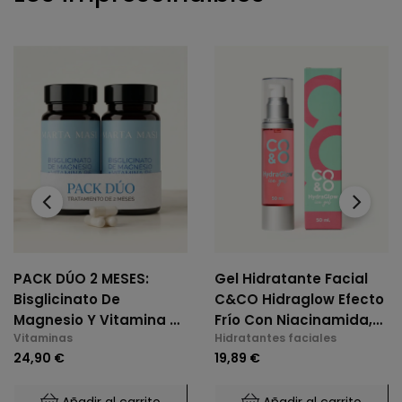
‹
›
PACK DÚO 2 MESES:
Gel Hidratante Facial
Bisglicinato De
C&CO Hidraglow Efecto
Magnesio Y Vitamina B6
Frío Con Niacinamida,
Vitaminas
Hidratantes faciales
(2 X 60 Cáps.)
Xylitol, Panthenol,
24,90 €
19,89 €
Elastina Marina, Para
Todo Tipo De Piel
Añadir al carrito
Añadir al carrito