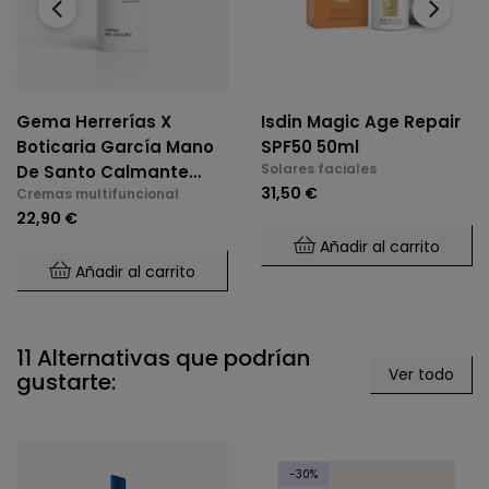
Gema Herrerías X
Isdin Magic Age Repair
Boticaria García Mano
SPF50 50ml
Solares faciales
De Santo Calmante
31,50 €
Cremas multifuncional
Reparadora 50 Ml
22,90 €
Añadir al carrito
Añadir al carrito
11 Alternativas que podrían
Ver todo
gustarte:
-30%