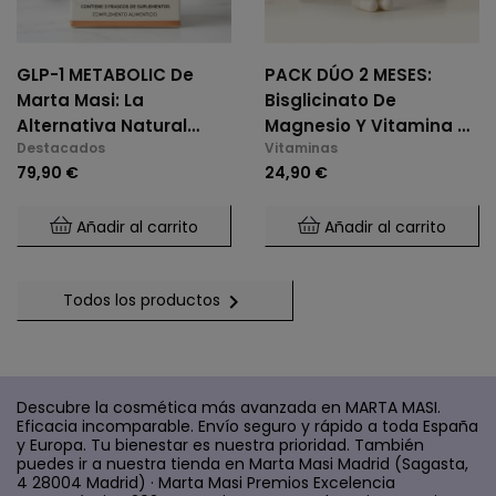
GLP-1 METABOLIC De
PACK DÚO 2 MESES:
Marta Masi: La
Bisglicinato De
Alternativa Natural
Magnesio Y Vitamina B6
Destacados
Vitaminas
Para El Control De
(2 X 60 Cáps.)
79,90 €
24,90 €
Glucosa Y Saciedad.
Añadir al carrito
Añadir al carrito

Todos los productos
Descubre la cosmética más avanzada en MARTA MASI.
Eficacia incomparable. Envío seguro y rápido a toda España
y Europa. Tu bienestar es nuestra prioridad. También
puedes ir a nuestra tienda en Marta Masi Madrid (Sagasta,
4 28004 Madrid) · Marta Masi Premios Excelencia