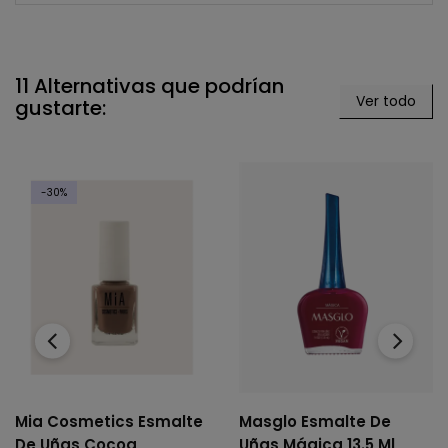
11 Alternativas que podrían
Ver todo
gustarte:
-30%
‹
›
Mia Cosmetics Esmalte
Masglo Esmalte De
De Uñas Cocoa
Uñas Mágica 13.5 Ml