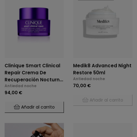
Clinique Smart Clinical
Medik8 Advanced Night
Repair Crema De
Restore 50ml
Antiedad noche
Recuperación Nocturna
70,00 €
Antiedad noche
+ Mascarilla 50 Ml
94,00 €
Añadir al carrito
Añadir al carrito