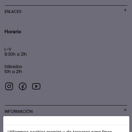
ENLACES
Horario
L-V
9:30h a 21h
Sábados
10h a 21h
INFORMACIÓN