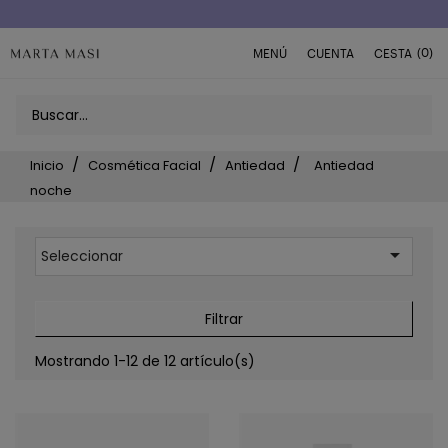
Envío a domicilio península 5€ (o GRATIS > 49€)
(0)
MENÚ
CUENTA
CESTA
Inicio
Cosmética Facial
Antiedad
Antiedad
noche

Seleccionar
Filtrar
Mostrando 1-12 de 12 artículo(s)