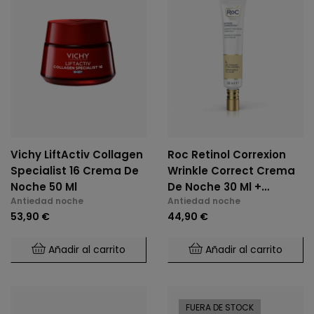
Vichy LiftActiv Collagen
Roc Retinol Correxion
Specialist 16 Crema De
Wrinkle Correct Crema
Noche 50 Ml
De Noche 30 Ml +
Antiedad noche
Antiedad noche
REGALO Line Smoothing
53,90 €
44,90 €
Contorno De Ojos
Añadir al carrito
Añadir al carrito
FUERA DE STOCK