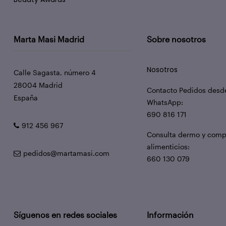
Marta Masi Madrid
Sobre nosotros
Nosotros
Calle Sagasta, número 4
28004 Madrid
Contacto Pedidos desd
España
WhatsApp:
690 816 171
912 456 967
Consulta dermo y com
alimenticios:
pedidos@martamasi.com
660 130 079
Síguenos en redes sociales
Información