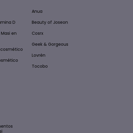
Anua
tamina D
Beauty of Joseon
 Masi en
Cosrx
Geek & Gorgeous
ocosmético
Lovrén
osmético
Tocobo
mentos
si