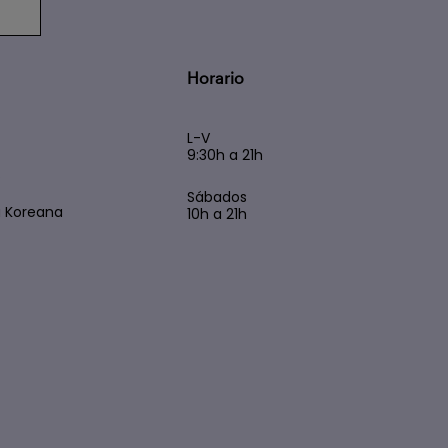
Horario
L-V
9:30h a 21h
s
Sábados
 Koreana
10h a 21h