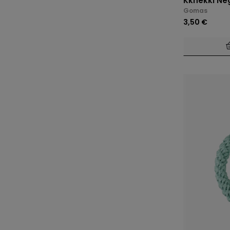
Kknekki Ne
Gomas
3,50 €