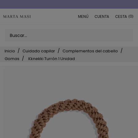
Envío a domicilio península 5€ (o GRATIS > 49€)
(0)
MENÚ
CUENTA
CESTA
Inicio
Cuidado capilar
Complementos del cabello
Gomas
Kknekki Turrón 1 Unidad