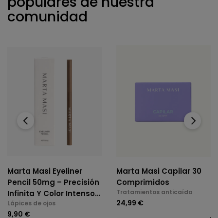
populares de nuestra
comunidad
‹
›
Marta Masi Eyeliner
Marta Masi Capilar 30
Pencil 50mg – Precisión
Comprimidos
Tratamientos anticaída
Infinita Y Color Intenso -
24,99 €
Lápices de ojos
Tono Natural Brown
9,90 €