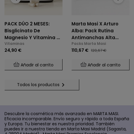
PACK DÚO 2 MESES:
Marta Masi X Arturo
Bisglicinato De
Alba: Pack Rutina
Magnesio Y Vitamina B6
Antimanchas Alta
Vitaminas
Packs Marta Masi
(2 X 60 Cáps.)
Potencia
24,90 €
110,67 €
120,67 €
Añadir al carrito
Añadir al carrito

Todos los productos
Descubre la cosmética más avanzada en MARTA MASI.
Eficacia incomparable. Envío seguro y rápido a toda España
y Europa. Tu bienestar es nuestra prioridad. También
puedes ir a nuestra tienda en Marta Masi Madrid (Sagasta,
4 28004 Madrid) · Marta Masi Premios Excelencia