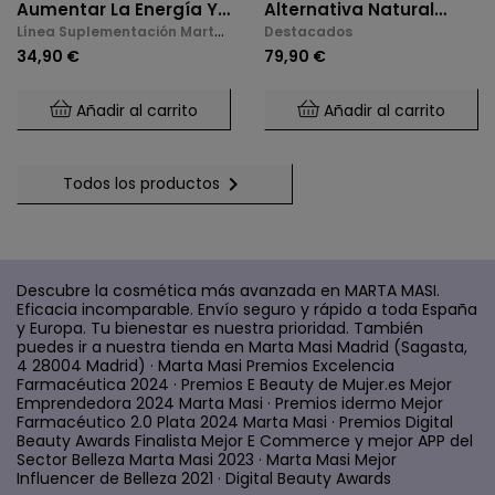
Aumentar La Energía Y
Alternativa Natural
Línea Suplementación Marta
Destacados
La Libido En La
Para El Control De
Masi
34,90 €
79,90 €
Menopausia
Glucosa Y Saciedad.
Añadir al carrito
Añadir al carrito

Todos los productos
Descubre la cosmética más avanzada en MARTA MASI.
Eficacia incomparable. Envío seguro y rápido a toda España
y Europa. Tu bienestar es nuestra prioridad. También
puedes ir a nuestra tienda en Marta Masi Madrid (Sagasta,
4 28004 Madrid) · Marta Masi Premios Excelencia
Farmacéutica 2024 · Premios E Beauty de Mujer.es Mejor
Emprendedora 2024 Marta Masi · Premios idermo Mejor
Farmacéutico 2.0 Plata 2024 Marta Masi · Premios Digital
Beauty Awards Finalista Mejor E Commerce y mejor APP del
Sector Belleza Marta Masi 2023 · Marta Masi Mejor
Influencer de Belleza 2021 · Digital Beauty Awards