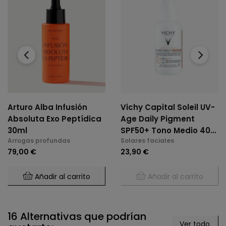
‹
›
Arturo Alba Infusión
Vichy Capital Soleil UV-
Absoluta Exo Peptídica
Age Daily Pigment
30ml
SPF50+ Tono Medio 40
Arrugas profundas
Solares faciales
Ml
79,00 €
23,90 €
Añadir al carrito
Añadir al carrito
16 Alternativas que podrían
Ver todo