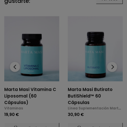
gustarte:
‹
›
Marta Masi Vitamina C
Marta Masi Butirato
Liposomal (60
ButiShield™ 60
Cápsulas)
Cápsulas
Vitaminas
Línea Suplementación Marta
Masi
19,90 €
30,90 €