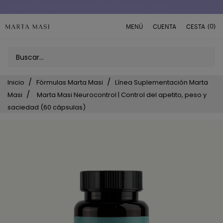
Envío a domicilio península 5€ (o GRATIS > 49€)
(0)
MENÚ
CUENTA
CESTA
Inicio
Fórmulas Marta Masi
Línea Suplementación Marta
Masi
Marta Masi Neurocontrol | Control del apetito, peso y
saciedad (60 cápsulas)