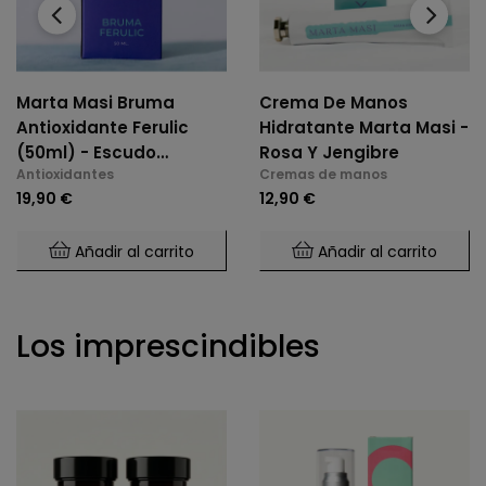
‹
›
Marta Masi Bruma
Crema De Manos
Antioxidante Ferulic
Hidratante Marta Masi -
(50ml) - Escudo
Rosa Y Jengibre
Antioxidantes
Cremas de manos
Antioxidante Y Anti-
19,90 €
12,90 €
Polución Con Vitamina
C
Añadir al carrito
Añadir al carrito
Los imprescindibles