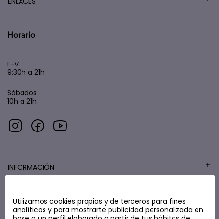
ENLACES
Horario
L-V
9:30h a 21h
Sábados
10h a 21h
INFORMACIÓN
Utilizamos cookies propias y de terceros para fines
COSMÉTICA LOW COST
analíticos y para mostrarte publicidad personalizada en
base a un perfil elaborado a partir de tus hábitos de