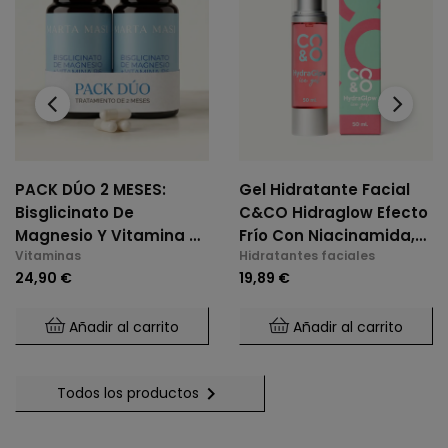
‹
›
PACK DÚO 2 MESES:
Gel Hidratante Facial
Bisglicinato De
C&CO Hidraglow Efecto
Magnesio Y Vitamina B6
Frío Con Niacinamida,
Vitaminas
Hidratantes faciales
(2 X 60 Cáps.)
Xylitol, Panthenol,
24,90 €
19,89 €
Elastina Marina, Para
Todo Tipo De Piel
Añadir al carrito
Añadir al carrito

Todos los productos