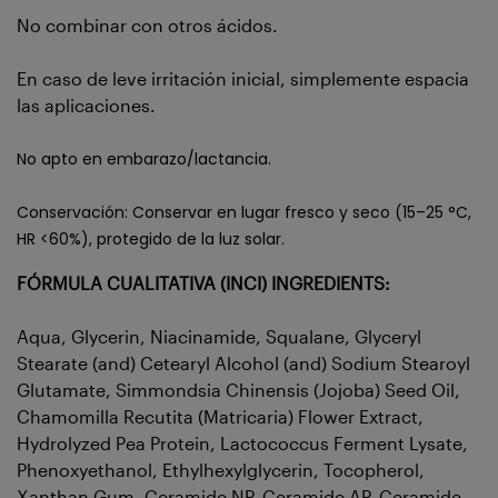
No combinar con otros ácidos.
En caso de leve irritación inicial, simplemente espacia
las aplicaciones.
No apto en embarazo/lactancia.
Conservación: Conservar en lugar fresco y seco (15–25 °C,
HR <60%), protegido de la luz solar.
FÓRMULA CUALITATIVA (INCI) INGREDIENTS:
Aqua, Glycerin, Niacinamide, Squalane, Glyceryl
Stearate (and) Cetearyl Alcohol (and) Sodium Stearoyl
Glutamate, Simmondsia Chinensis (Jojoba) Seed Oil,
Chamomilla Recutita (Matricaria) Flower Extract,
Hydrolyzed Pea Protein, Lactococcus Ferment Lysate,
Phenoxyethanol, Ethylhexylglycerin, Tocopherol,
Xanthan Gum, Ceramide NP, Ceramide AP, Ceramide