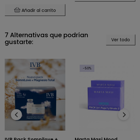
Añadir al carrito
7 Alternativas que podrían
Ver todo
gustarte:
-50%
‹
›
IVB Pack Somnilove +
Marta Masi Mood