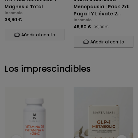
Magnesio Total
Menopausia | Pack 2x1:
Insomnio
Paga 1 Y Llévate 2
38,90 €
Insomnio
Unidades
49,90 €
99,80 €
Añadir al carrito
Añadir al carrito
Los imprescindibles
‹
›