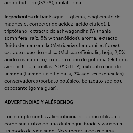
aminobutírico (GABA), melatonina.
Ingredientes del vial:
agua, L-glicina, bisglicinato de
magnesio, corrector de acidez (ácido cítrico), L-
triptófano, extracto de ashwagandha (Withania
somnífera, raíz, 5% withanólidos), aroma, extracto
fluido de manzanilla (Matricaria chamomilla, flores),
extracto seco de melisa (Melissa officinalis, hoja, 2,5%
ácido rosmarínico), extracto seco de griffonia (Griffonia
simplicifolia, semillas, 20% 5-HTP), extracto seco de
lavanda (Lavandula officinalis, 2% aceites esenciales),
conservadores (sorbato potásico, benzoato sódico),
espesante (goma guar).
ADVERTENCIAS Y ALÉRGENOS
Los complementos alimenticios no deben utilizarse
como sustitutos de una dieta equilibrada y variada ni
un modo de vida sano. No superar la dosis diaria