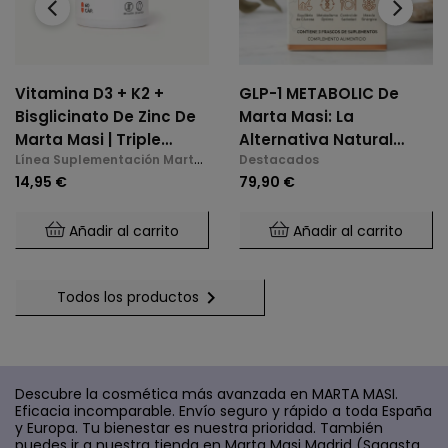
Vitamina D3 + K2 +
GLP-1 METABOLIC De
Bisglicinato De Zinc De
Marta Masi: La
Marta Masi | Triple
Alternativa Natural
Línea Suplementación Marta
Destacados
Acción: Huesos,
Para El Control De
Masi
14,95 €
79,90 €
Inmunidad Y Bienestar
Glucosa Y Saciedad.
Mental (60 Cápsulas)
Añadir al carrito
Añadir al carrito

Todos los productos
Descubre la cosmética más avanzada en MARTA MASI.
Eficacia incomparable. Envío seguro y rápido a toda España
y Europa. Tu bienestar es nuestra prioridad. También
puedes ir a nuestra tienda en Marta Masi Madrid (Sagasta,