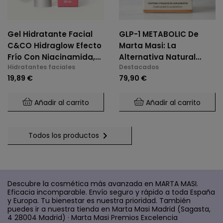
Gel Hidratante Facial
GLP-1 METABOLIC De
C&CO Hidraglow Efecto
Marta Masi: La
Frío Con Niacinamida,
Alternativa Natural
Hidratantes faciales
Destacados
Xylitol, Panthenol,
Para El Control De
19,89 €
79,90 €
Elastina Marina, Para
Glucosa Y Saciedad.
Todo Tipo De Piel
Añadir al carrito
Añadir al carrito

Todos los productos
Descubre la cosmética más avanzada en MARTA MASI.
Eficacia incomparable. Envío seguro y rápido a toda España
y Europa. Tu bienestar es nuestra prioridad. También
puedes ir a nuestra tienda en Marta Masi Madrid (Sagasta,
4 28004 Madrid) · Marta Masi Premios Excelencia