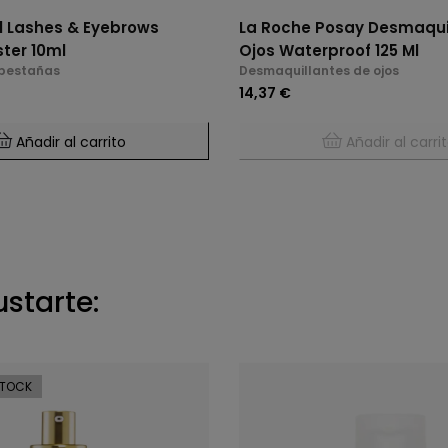
n1 Lashes & Eyebrows
La Roche Posay Desmaqui
ter 10ml
Ojos Waterproof 125 Ml
pestañas
Desmaquillantes de ojos
14,37 €
Añadir al carrito
Añadir al carri
ustarte:
STOCK