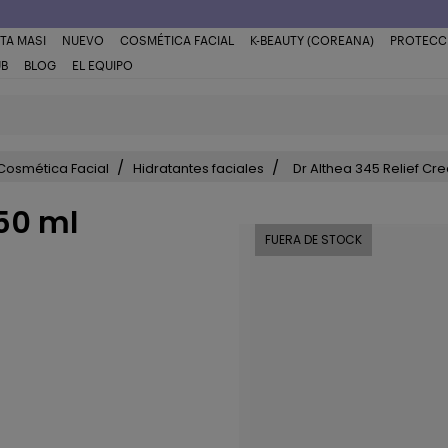
TA MASI
NUEVO
COSMÉTICA FACIAL
K-BEAUTY (COREANA)
PROTECC
UB
BLOG
EL EQUIPO
Cosmética Facial
Hidratantes faciales
Dr Althea 345 Relief Cr
 50 ml
FUERA DE STOCK