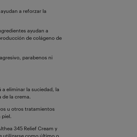
ayudan a reforzar la
ingredientes ayudan a
 producción de colágeno de
 agresivo, parabenos ni
a eliminar la suciedad, la
a de la crema.
ros u otros tratamientos
 piel.
lthea 345 Relief Cream y
 utilizarse como último o