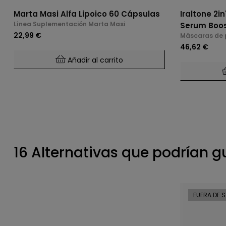
Marta Masi Alfa Lipoico 60 Cápsulas
Iraltone 2i
Línea Suplementación Marta Masi
Serum Boos
22,99 €
Máscaras de 
46,62 €
Añadir al carrito
16 Alternativas que podrían g
FUERA DE 