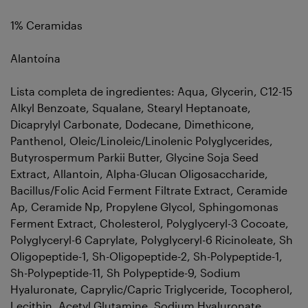
1% Ceramidas
Alantoína
Lista completa de ingredientes: Aqua, Glycerin, C12-15
Alkyl Benzoate, Squalane, Stearyl Heptanoate,
Dicaprylyl Carbonate, Dodecane, Dimethicone,
Panthenol, Oleic/Linoleic/Linolenic Polyglycerides,
Butyrospermum Parkii Butter, Glycine Soja Seed
Extract, Allantoin, Alpha-Glucan Oligosaccharide,
Bacillus/Folic Acid Ferment Filtrate Extract, Ceramide
Ap, Ceramide Np, Propylene Glycol, Sphingomonas
Ferment Extract, Cholesterol, Polyglyceryl-3 Cocoate,
Polyglyceryl-6 Caprylate, Polyglyceryl-6 Ricinoleate, Sh
Oligopeptide-1, Sh-Oligopeptide-2, Sh-Polypeptide-1,
Sh-Polypeptide-11, Sh Polypeptide-9, Sodium
Hyaluronate, Caprylic/Capric Triglyceride, Tocopherol,
Lecithin, Acetyl Glutamine, Sodium Hyaluronate