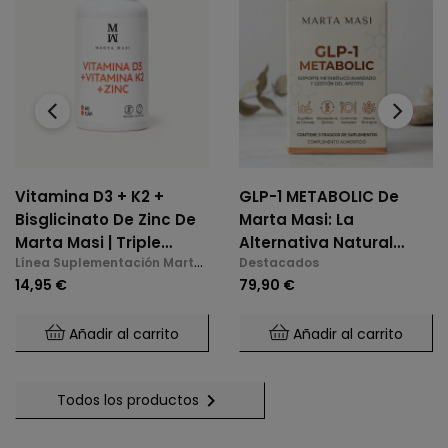
‹
›
Vitamina D3 + K2 +
GLP-1 METABOLIC De
Bisglicinato De Zinc De
Marta Masi: La
Marta Masi | Triple
Alternativa Natural
Línea Suplementación Marta
Destacados
Acción: Huesos,
Para El Control De
Masi
14,95 €
79,90 €
Inmunidad Y Bienestar
Glucosa Y Saciedad.
Mental (60 Cápsulas)
Añadir al carrito
Añadir al carrito

Todos los productos