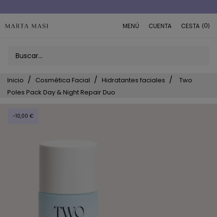
Envío a domicilio península 5€ (o GRATIS > 49€)
(0)
MENÚ
CUENTA
CESTA
Inicio
Cosmética Facial
Hidratantes faciales
Two
Poles Pack Day & Night Repair Duo
-10,00 €