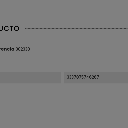
DUCTO
rencia
302330
3337875746267