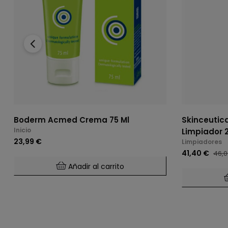
‹
Boderm Acmed Crema 75 Ml
Skinceutic
Inicio
Limpiador 
23,99 €
Limpiadores
41,40 €
46,0
Añadir al carrito