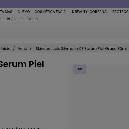
TA MASI
NUEVO
COSMÉTICA FACIAL
K-BEAUTY (COREANA)
PROTECC
UB
BLOG
EL EQUIPO
Inicio
Acné
Skinceuticals Silymarin CF Serum Piel Grasa 30ml
Serum Piel
-10%
u carro de compras