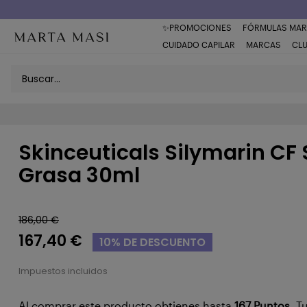
✨PROMOCIONES
FÓRMULAS MAR
CUIDADO CAPILAR
MARCAS
CL
Skinceuticals Silymarin CF 
Grasa 30ml
186,00 €
167,40 €
10% DE DESCUENTO
Impuestos incluidos
Al comprar este producto obtienes hasta
167
Puntos
. T