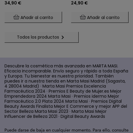
Masi
34,90 €
24,90 €
Menopausia
Añadir al carrito
Añadir al carrito

Todos los productos
Descubre la cosmética más avanzada en MARTA MASI.
Eficacia incomparable. Envío seguro y rápido a toda España
y Europa. Tu bienestar es nuestra prioridad. También
puedes ir a nuestra tienda en Marta Masi Madrid (Sagasta,
4 28004 Madrid) · Marta Masi Premios Excelencia
Farmacéutica 2024 · Premios E Beauty de Mujer.es Mejor
Emprendedora 2024 Marta Masi · Premios idermo Mejor
Farmacéutico 2.0 Plata 2024 Marta Masi · Premios Digital
Beauty Awards Finalista Mejor E Commerce y mejor APP del
Sector Belleza Marta Masi 2023 · Marta Masi Mejor
Influencer de Belleza 2021 · Digital Beauty Awards
Puede darse de baja en cualquier momento. Para ello, consulte