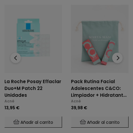
‹
›
La Roche Posay Effaclar
Pack Rutina Facial
Duo+M Patch 22
Adolescentes C&CO:
Unidades
Limpiador + Hidratante
Acné
Acné
(¡Talega GRATIS!)
13,95 €
39,98 €
Añadir al carrito
Añadir al carrito