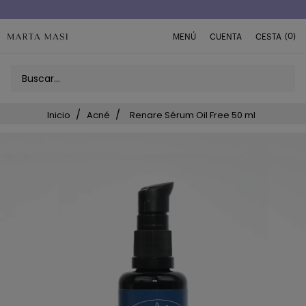
Envío a domicilio península 5€ (o GRATIS > 49€)
(0)
MENÚ
CUENTA
CESTA
Inicio
Acné
Renare Sérum Oil Free 50 ml