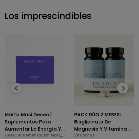
Los imprescindibles
‹
›
Marta Masi Deseo |
PACK DÚO 2 MESES:
Suplementos Para
Bisglicinato De
Aumentar La Energía Y
Magnesio Y Vitamina B6
Línea Suplementación Marta
Vitaminas
La Libido En La
(2 X 60 Cáps.)