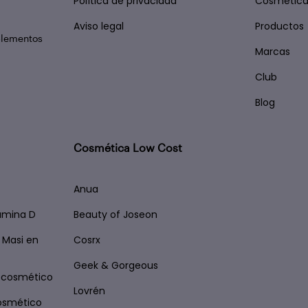
Política de privacidad
Cosmética
Aviso legal
Productos
plementos
Marcas
Club
Blog
Cosmética Low Cost
Anua
tamina D
Beauty of Joseon
 Masi en
Cosrx
Geek & Gorgeous
ocosmético
Lovrén
osmético