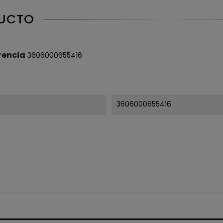
DUCTO
rencia
3606000655416
3606000655416