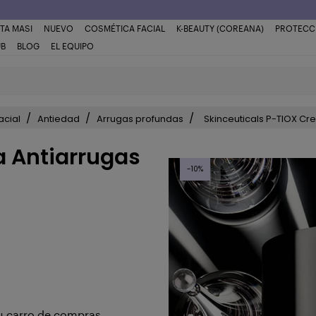
TA MASI
NUEVO
COSMÉTICA FACIAL
K-BEAUTY (COREANA)
PROTECC
UB
BLOG
EL EQUIPO
acial
Antiedad
Arrugas profundas
Skinceuticals P-TIOX Cr
a Antiarrugas
-10%
Tu carro de compras