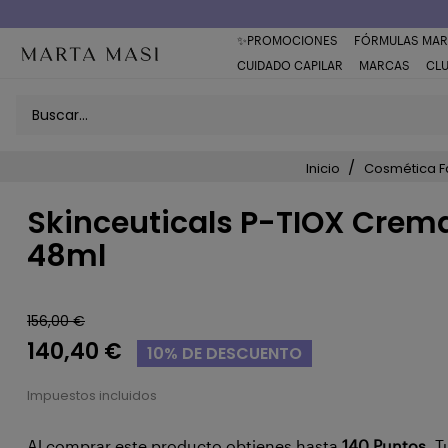
Envío a domicilio península 5€ (o GRATIS > 49€)
✨PROMOCIONES
FÓRMULAS MAR
CUIDADO CAPILAR
MARCAS
CL
Inicio
Cosmética F
Skinceuticals P-TIOX Crem
48ml
156,00 €
140,40 €
10% DE DESCUENTO
Impuestos incluidos
Al comprar este producto obtienes hasta
140
Puntos
. 