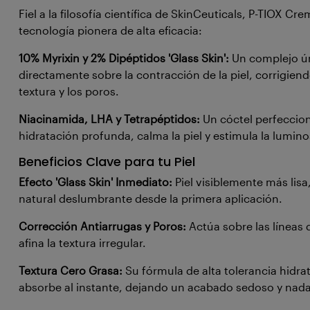
Fiel a la filosofía científica de SkinCeuticals, P-TIOX C
tecnología pionera de alta eficacia:
10% Myrixin y 2% Dipéptidos 'Glass Skin':
Un complejo ú
directamente sobre la contracción de la piel, corrigiend
textura y los poros.
Niacinamida, LHA y Tetrapéptidos:
Un cóctel perfeccion
hidratación profunda, calma la piel y estimula la lumino
Beneficios Clave para tu Piel
Efecto 'Glass Skin' Inmediato:
Piel visiblemente más lisa,
natural deslumbrante desde la primera aplicación.
Corrección Antiarrugas y Poros:
Actúa sobre las líneas
afina la textura irregular.
Textura Cero Grasa:
Su fórmula de alta tolerancia hidr
absorbe al instante, dejando un acabado sedoso y nad