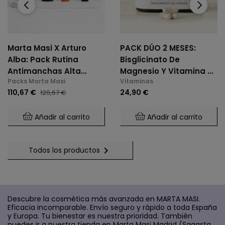
‹
›
Marta Masi X Arturo
PACK DÚO 2 MESES:
Alba: Pack Rutina
Bisglicinato De
Antimanchas Alta
Magnesio Y Vitamina B6
Packs Marta Masi
Vitaminas
Potencia
(2 X 60 Cáps.)
110,67 €
24,90 €
120,67 €
Añadir al carrito
Añadir al carrito

Todos los productos
Descubre la cosmética más avanzada en MARTA MASI.
Eficacia incomparable. Envío seguro y rápido a toda España
y Europa. Tu bienestar es nuestra prioridad. También
puedes ir a nuestra tienda en Marta Masi Madrid (Sagasta,