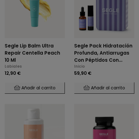
Segle Lip Balm Ultra
Segle Pack Hidratación
Repair Centella Peach
Profunda, Antiarrugas
10 Ml
Con Péptidos Con
Labiales
Inicio
Efecto Btx-Like
12,90 €
59,90 €
Añadir al carrito
Añadir al carrito