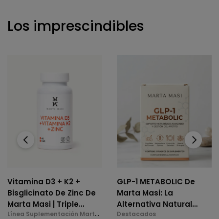
Los imprescindibles
‹
›
Vitamina D3 + K2 +
GLP-1 METABOLIC De
Bisglicinato De Zinc De
Marta Masi: La
Marta Masi | Triple
Alternativa Natural
Línea Suplementación Marta
Destacados
Acción: Huesos,
Para El Control De