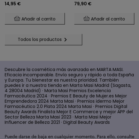
Masi
14,95 €
79,90 €
Inmunidad Y Bienestar
Glucosa Y Saciedad.
Mental (60 Cápsulas)
Añadir al carrito
Añadir al carrito

Todos los productos
Descubre la cosmética más avanzada en MARTA MASI.
Eficacia incomparable. Envío seguro y rápido a toda España
y Europa. Tu bienestar es nuestra prioridad. También
puedes ir a nuestra tienda en Marta Masi Madrid (Sagasta,
4 28004 Madrid) · Marta Masi Premios Excelencia
Farmacéutica 2024 · Premios E Beauty de Mujer.es Mejor
Emprendedora 2024 Marta Masi · Premios idermo Mejor
Farmacéutico 2.0 Plata 2024 Marta Masi · Premios Digital
Beauty Awards Finalista Mejor E Commerce y mejor APP del
Sector Belleza Marta Masi 2023 · Marta Masi Mejor
Influencer de Belleza 2021 · Digital Beauty Awards
Puede darse de baja en cualquier momento. Para ello, consulte