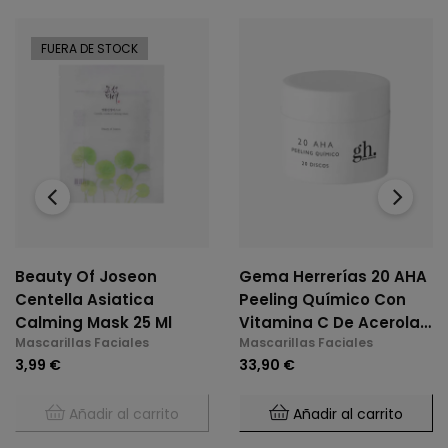
FUERA DE STOCK
‹
›
Beauty Of Joseon
Gema Herrerías 20 AHA
Centella Asiatica
Peeling Químico Con
Calming Mask 25 Ml
Vitamina C De Acerola
Mascarillas Faciales
Mascarillas Faciales
20 Discos
3,99 €
33,90 €
Añadir al carrito
Añadir al carrito