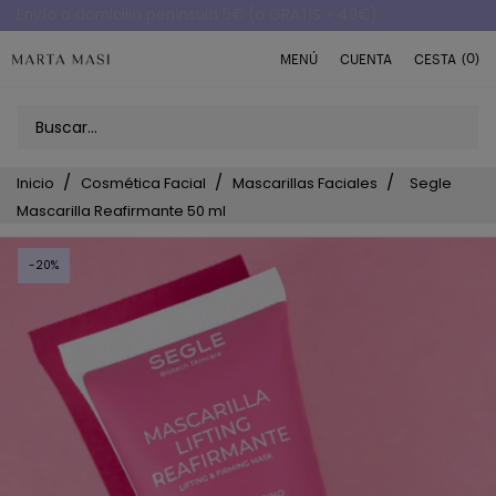
Envío a domicilio península 5€ (o GRATIS > 49€)
(0)
MENÚ
CUENTA
CESTA
Inicio
Cosmética Facial
Mascarillas Faciales
Segle
Mascarilla Reafirmante 50 ml
-20%