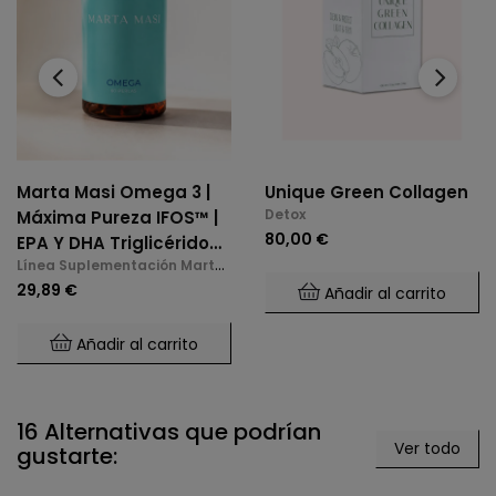
‹
›
Marta Masi Omega 3 |
Unique Green Collagen
Detox
Máxima Pureza IFOS™ |
80,00 €
EPA Y DHA Triglicérido
Línea Suplementación Marta
(60 Perlas)
Masi
29,89 €
Añadir al carrito
Añadir al carrito
16 Alternativas que podrían
Ver todo
gustarte: