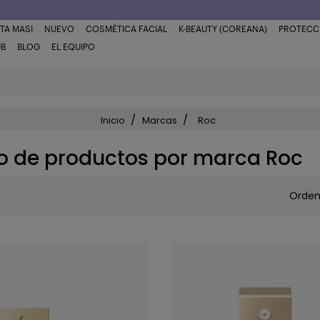
TA MASI
NUEVO
COSMÉTICA FACIAL
K-BEAUTY (COREANA)
PROTECC
UB
BLOG
EL EQUIPO
Inicio
Marcas
Roc
o de productos por marca Roc
Orden