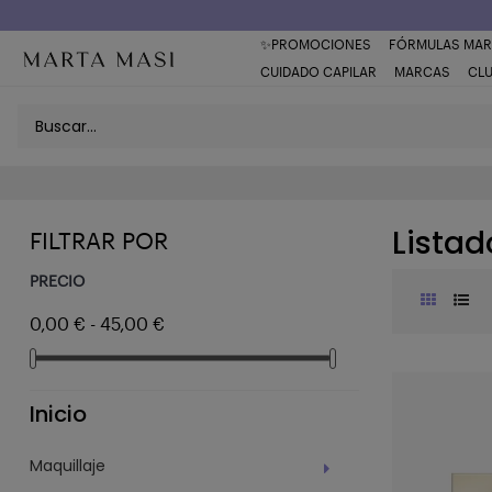
Envío a domicilio península 5€ (o GRATIS > 49€)
✨PROMOCIONES
FÓRMULAS MAR
CUIDADO CAPILAR
MARCAS
CL
Listad
FILTRAR POR
PRECIO
0,00 € - 45,00 €
Inicio
Maquillaje