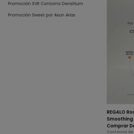
Promoción SVR Contorno Densitium
Promoción Sweet por Asun Arias
REGALO Roc 
Smoothing 
Comprar Deep Wrinkle SPF 30 O De
Contornos de 
Deep Wrink