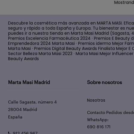
Mostrando
Descubre la cosmética más avanzada en MARTA MASI. Efica
seguro y rápido a toda España y Europa. Tu bienestar es nue
puedes ir a nuestra tienda en Marta Masi Madrid (Sagasta, 
Premios Excelencia Farmacéutica 2024 · Premios E Beauty d
Emprendedora 2024 Marta Masi · Premios idermo Mejor Farm
Marta Masi · Premios Digital Beauty Awards Finalista Mejor
Sector Belleza Marta Masi 2023 · Marta Masi Mejor Influencer d
Beauty Awards
Marta Masi Madrid
Sobre nosotros
Nosotros
Calle Sagasta, número 4
28004 Madrid
Contacto Pedidos desd
España
WhatsApp:
690 816 171
912 456 967