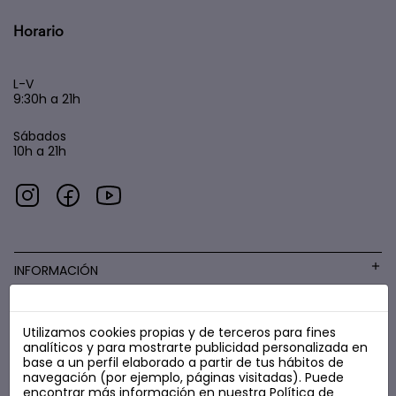
Horario
L-V
9:30h a 21h
Sábados
10h a 21h
INFORMACIÓN
Utilizamos cookies propias y de terceros para fines
COSMÉTICA LOW COST
analíticos y para mostrarte publicidad personalizada en
base a un perfil elaborado a partir de tus hábitos de
navegación (por ejemplo, páginas visitadas). Puede
encontrar más información en nuestra
Política de