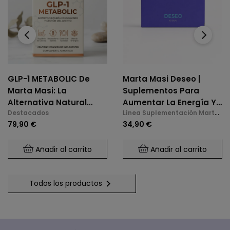
‹
›
GLP-1 METABOLIC De
Marta Masi Deseo |
Marta Masi: La
Suplementos Para
Alternativa Natural
Aumentar La Energía Y
Destacados
Línea Suplementación Marta
Para El Control De
La Libido En La
Masi
79,90 €
34,90 €
Glucosa Y Saciedad.
Menopausia
Añadir al carrito
Añadir al carrito

Todos los productos