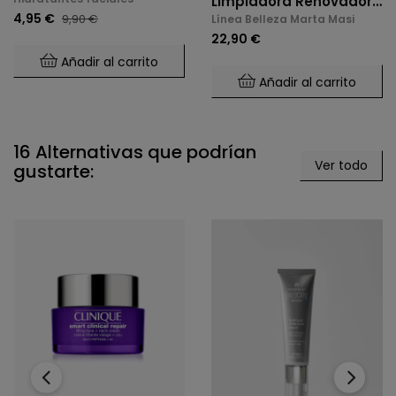
Limpiadora Renovadora
4,95 €
9,90 €
Línea Belleza Marta Masi
E Iluminadora (Glicólico
22,90 €
4%) 150ml
Añadir al carrito
Añadir al carrito
16 Alternativas que podrían
Ver todo
gustarte:
‹
›