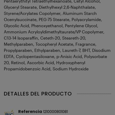
Pentaerythityl Tetraethylhexanoate, Cetyl Alcohol,
Glyceryl Stearate, Diethylhexyl 2,6-Naphthalate,
Styrene/Acrylates Copolymer, Aluminum Starch
Ocenylsuccinate, PEG-75 Stearate, Polyacrylamide,
Glycolic Acid, Phenoxyethanol, Pentylene Glycol,
Ammonium Acryloyldimethyltaurate/VP Copolymer,
C13-14 Isoparaffin, Ceteth-20, Steareth-20,
Methylparaben, Tocopheryl Acetate, Fragrance,
Propylparaben, Ethylparaben, Laureth-7, BHT, Disodium
EDTA, Cyclopentasiloxane, p-Anisic Acid, Polysorbate
20, Retinol, Ascorbic Acid, Hydroxyphenyl
Propamidobenzoic Acid, Sodium Hydroxide
DETALLES DEL PRODUCTO
Referencia
1210000801081